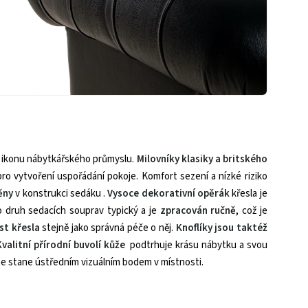
na ikonu nábytkářského průmyslu.
Milovníky klasiky a britského
pro vytvoření uspořádání pokoje.
Komfort sezení a nízké riziko
ěny
v konstrukci sedáku .
V
ysoce dekorativní opěrák
křesla je
o druh sedacích souprav typický a je
zpracován ručně
, což je
st křesla
stejně jako správná péče o něj.
K
noflíky jsou taktéž
Kvalitní přírodní buvolí kůže
podtrhuje krásu nábytku a svou
se stane ústředním vizuálním bodem v místnosti.