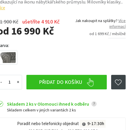
dkazující na ikonu nábytkářského průmyslu. Milovníky klasiky...
íce
Jak nakoupit na splátky?
Více
1 900 Kč
ušetříte 4 910 Kč
od 16 990 Kč
informací
od 1 699 Kč / měsíčně
arva:
PŘIDAT DO KOŠÍKU
Skladem 2 ks v Olomouci ihned k odběru
?
Skladem celkem v jiných variantách
2 ks
Poradit nebo telefonicky objednat
9-17:30h