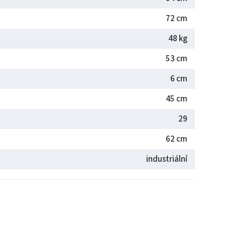
72 cm
48 kg
53 cm
6 cm
45 cm
29
62 cm
industriální