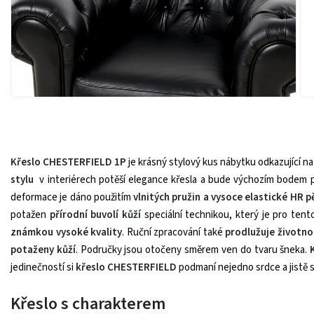
Křeslo CHESTERFIELD 1P
je krásný stylový kus nábytku odkazující 
stylu
v interiérech potěší elegance křesla a bude výchozím bodem 
deformace je dáno použitím
vlnitých pružin a vysoce elastické HR p
potažen
přírodní buvolí kůží
speciální technikou, který je pro tent
známkou vysoké kvality
. Ruční zpracování také
prodlužuje životno
potaženy kůží
. Područky jsou otočeny směrem ven do tvaru šneka.
jedinečností si
křeslo
CHESTERFIELD
podmaní nejedno srdce a jistě 
Křeslo s charakterem