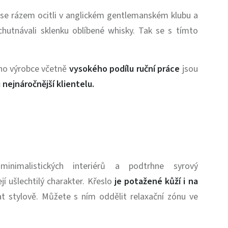
 se rázem ocitli v anglickém gentlemanském klubu a
chutnávali sklenku oblíbené whisky. Tak se s tímto
ého výrobce včetně
vysokého podílu ruční práce
jsou
 nejnáročnější klientelu.
nimalistických interiérů a podtrhne syrový
í ušlechtilý charakter. Křeslo
je potažené kůží i na
at stylově.
Můžete s ním oddělit relaxační zónu ve