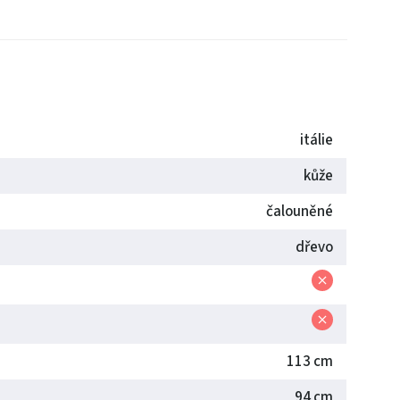
itálie
kůže
čalouněné
dřevo
113 cm
94 cm