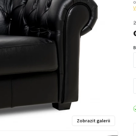
o
V
2
B
Zobrazit galerii