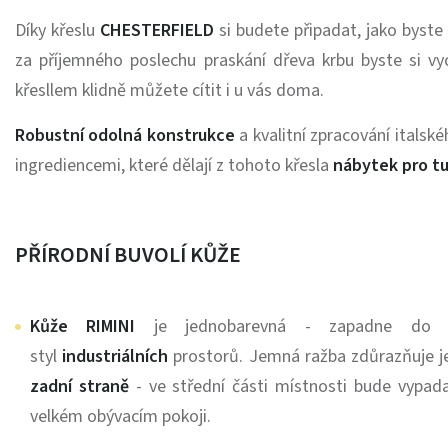
Díky křeslu
CHESTERFIELD
si budete připadat, jako byste
za příjemného poslechu praskání dřeva krbu byste si vy
křesllem klidně můžete cítit i u vás doma.
Robustní odolná konstrukce
a kvalitní zpracování italsk
ingrediencemi, které dělají z tohoto křesla
nábytek pro tu
PŘÍRODNÍ BUVOLÍ KŮŽE
Kůže RIMINI
je jednobarevná - zapadne do mi
styl
industriálních
prostorů.
Jemná ražba zdůrazňuje jej
zadní straně
- ve střední části místnosti bude vypad
velkém obývacím pokoji.