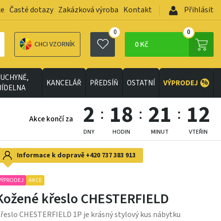
ce
Časté dotazy
Zakázková výroba
Kontakt
Přihlásit
0
0
0 Kč
CHCI VZORNÍK
UCHYNĚ,
%
KANCELÁŘ
PŘEDSÍŇ
OSTATNÍ
VÝPRODEJ
JÍDELNA
2
18
21
11
Akce končí za
DNY
HODIN
MINUT
VTEŘIN
Informace k dopravě
+420 737 383 913
VÝPRODEJ
AKCE
Kožené křeslo CHESTERFIELD
řeslo CHESTERFIELD 1P je krásný stylový kus nábytku