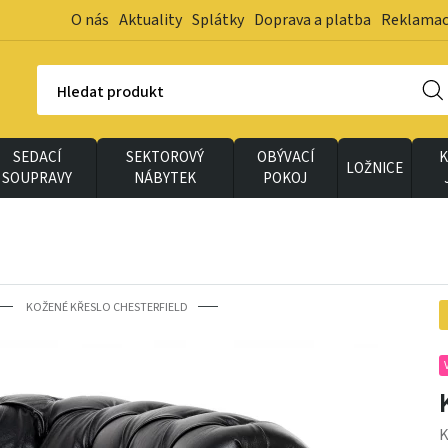
O nás
Aktuality
Splátky
Doprava a platba
Reklama
Hledat produkt
SEDACÍ
SEKTOROVÝ
OBÝVACÍ
K
LOŽNICE
SOUPRAVY
NÁBYTEK
POKOJ
KOŽENÉ KŘESLO CHESTERFIELD
K