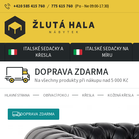
+420 585 415 760
/
775 615 760
(Po - Ne 09:00-17:30)
ITALSKÉ SEDAČKY A
ITALSKÉ SEDAČKY NA
KŘESLA
MÍRU
DOPRAVA ZDARMA
Na všechny produkty při nákupu nad 5 000 Kč
HLAVNÍ STRANA
OBÝVACÍ POKOJ
KŘESLA
KOŽENÁ KŘESLA
DOPRAVA ZDARMA
-22%