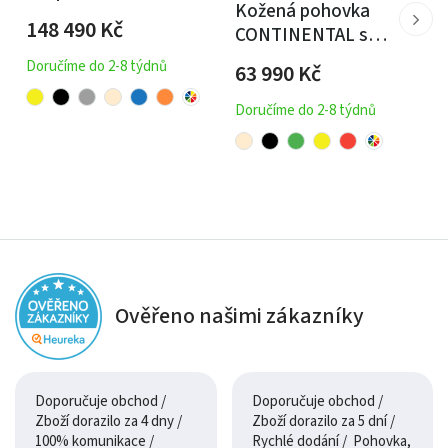
Kožená pohovka
CONTINENTAL rohová
148 490
Kč
CONTINENTAL s
s funkcí relax
elektrickou funkcí
Doručíme do 2-8 týdnů
63 990
Kč
relax 3P
Doručíme do 2-8 týdnů
Ověřeno našimi zákazníky
Doporučuje obchod /
Doporučuje obchod /
Zboží dorazilo za 4 dny /
Zboží dorazilo za 5 dní /
100% komunikace /
Rychlé dodání / Pohovka,