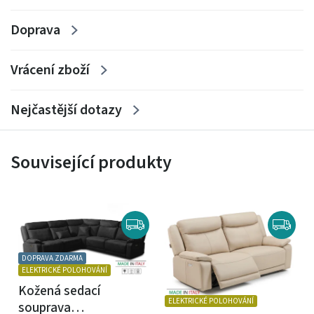
Šířka područek:
26 cm
Doprava
Potah:
Italská kůže Spessorata (tloušťka 1,3-1,5 mm)
Vrácení zboží
Nejčastější dotazy
Související produkty
DOPRAVA ZDARMA
ELEKTRICKÉ POLOHOVÁNÍ
Kožená sedací
ELEKTRICKÉ POLOHOVÁNÍ
souprava