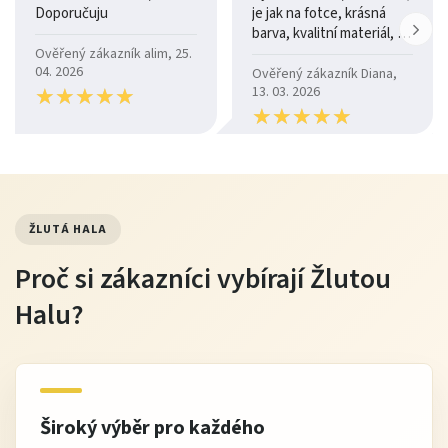
Doporučuju
je jak na fotce, krásná
barva, kvalitní materiál, a
je moc pohodlná.
Ověřený zákazník alim, 25.
04. 2026
Ověřený zákazník Diana,
★
★
★
★
★
★
★
★
★
★
13. 03. 2026
★
★
★
★
★
★
★
★
★
★
ŽLUTÁ HALA
Proč si zákazníci vybírají Žlutou
Halu?
Široký výběr pro každého