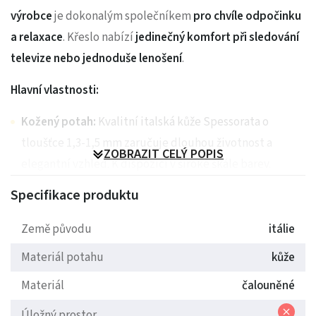
výrobce
je dokonalým společníkem
pro chvíle odpočinku
a relaxace
. Křeslo nabízí
jedinečný komfort při
sledování
televize nebo jednoduše lenošení
.
Hlavní vlastnosti:
Kožený potah:
Kvalitní italská kůže Spessorata o
tloušťce 1,3-1,5 mm zaručuje dlouhou životnost a
ZOBRAZIT CELÝ POPIS
elegantní vzhled. K dispozici v široké škále barev.
Robustní konstrukce:
Stabilní a odolná konstrukce pro
Specifikace produktu
maximální pohodlí a bezpečnost.
Velkorysé rozměry:
Šířka 101 cm a výška 105 cm.
Země původu
itálie
Hloubka sedu je 55 cm, šířka sedu 61 cm a výška sedáku
Materiál potahu
kůže
51 cm. Šířka područek je 26 cm.
Materiál
čalouněné
Proč si vybrat křeslo CONTINENTAL:
Úložný prostor