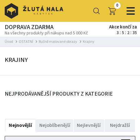
0
DOPRAVA ZDARMA
Akce končí za
3
5
2
35
Na všechny produkty při nákupu nad 5 000 Kč
Úvod
OSTATNÍ
Ručně malované obrazy
Krajiny
KRAJINY
NEJPRODÁVANĚJŠÍ PRODUKTY Z KATEGORIE
Nejnovější
Nejoblíbenější
Nejlevnější
Nejdražší