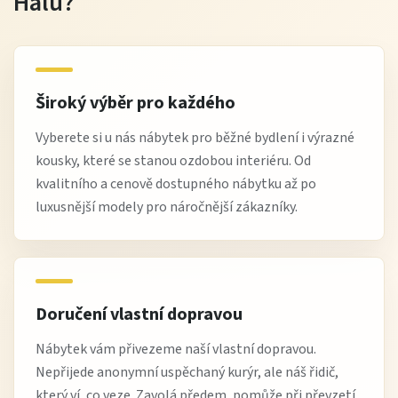
Halu?
Široký výběr pro každého
Vyberete si u nás nábytek pro běžné bydlení i výrazné
kousky, které se stanou ozdobou interiéru. Od
kvalitního a cenově dostupného nábytku až po
luxusnější modely pro náročnější zákazníky.
Doručení vlastní dopravou
Nábytek vám přivezeme naší vlastní dopravou.
Nepřijede anonymní uspěchaný kurýr, ale náš řidič,
který ví, co veze. Zavolá předem, pomůže při převzetí