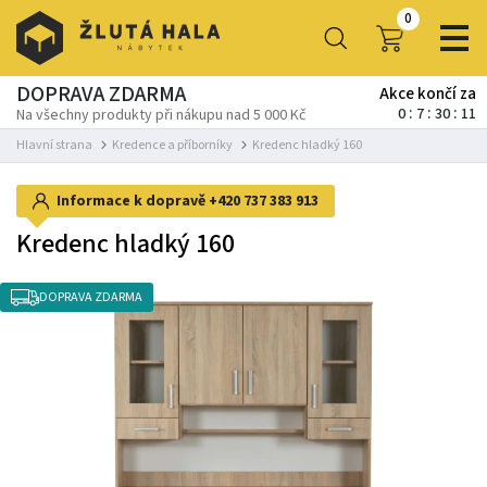
0
DOPRAVA ZDARMA
Akce končí za
0
7
30
11
Na všechny produkty při nákupu nad 5 000 Kč
Hlavní strana
Kredence a příborníky
Kredenc hladký 160
Informace k dopravě
+420 737 383 913
Kredenc hladký 160
DOPRAVA ZDARMA
-5%