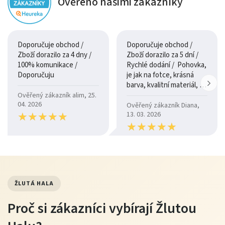
Ověřeno našimi zákazníky
Doporučuje obchod /
Doporučuje obchod /
Zboží dorazilo za 4 dny /
Zboží dorazilo za 5 dní /
100% komunikace /
Rychlé dodání / Pohovka,
Doporučuju
je jak na fotce, krásná
barva, kvalitní materiál, a
je moc pohodlná.
Ověřený zákazník alim, 25.
04. 2026
Ověřený zákazník Diana,
★
★
★
★
★
★
★
★
★
★
13. 03. 2026
★
★
★
★
★
★
★
★
★
★
ŽLUTÁ HALA
Proč si zákazníci vybírají Žlutou