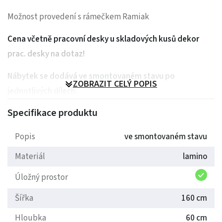
Možnost provedení s rámečkem Ramiak
Cena včetně pracovní desky u skladových kusů dekor
prac. desky na dotaz!
Nábytek se dodává ve smontovaném stavu po
ZOBRAZIT CELÝ POPIS
jednotlivých dílech.
Šetříte čas spojený s montáží nábytku!
Specifikace produktu
Lze dokoupit i jednotlivé skříňky
Popis
ve smontovaném stavu
Materiál
lamino
Úložný prostor
Šířka
160 cm
Hloubka
60 cm