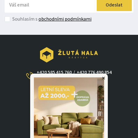
Odeslat
Souhlasím s
obchodními podmínkami
+420 585 415 760
/
+420 776 490 854
×
(Po - Ne 09:00-17:30)
dotazy@zlutahala.cz