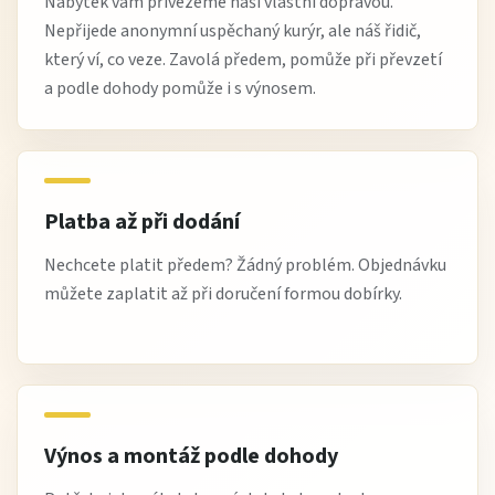
Nábytek vám přivezeme naší vlastní dopravou.
Nepřijede anonymní uspěchaný kurýr, ale náš řidič,
který ví, co veze. Zavolá předem, pomůže při převzetí
a podle dohody pomůže i s výnosem.
Platba až při dodání
Nechcete platit předem? Žádný problém. Objednávku
můžete zaplatit až při doručení formou dobírky.
Výnos a montáž podle dohody