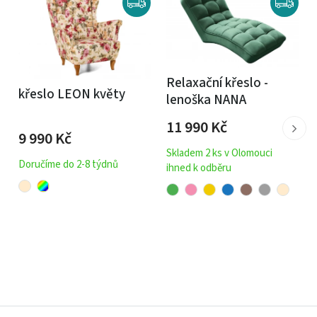
Relaxační křeslo -
křeslo LEON květy
lenoška NANA
11 990
Kč
9 990
Kč
Skladem 2 ks v Olomouci
Doručíme do 2-8 týdnů
ihned k odběru