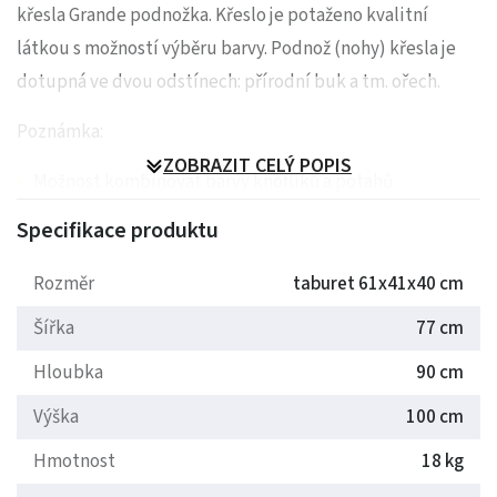
křesla Grande podnožka. Křeslo je potaženo kvalitní
látkou s možností výběru barvy. Podnož (nohy) křesla je
dotupná ve dvou odstínech: přírodní buk a tm. ořech.
Poznámka:
ZOBRAZIT CELÝ POPIS
Možnost kombinovat barvy knoflíků a potahů.
Rozměr podnožky 62x41x37
Specifikace produktu
Rozměr
taburet 61x41x40 cm
Šířka
77 cm
Hloubka
90 cm
Výška
100 cm
Hmotnost
18 kg