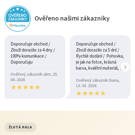
Ověřeno našimi zákazníky
Doporučuje obchod /
Doporučuje obchod /
Zboží dorazilo za 4 dny /
Zboží dorazilo za 5 dní /
100% komunikace /
Rychlé dodání / Pohovka,
Doporučuju
je jak na fotce, krásná
barva, kvalitní materiál, a
je moc pohodlná.
Ověřený zákazník alim, 25.
04. 2026
Ověřený zákazník Diana,
★
★
★
★
★
★
★
★
★
★
13. 03. 2026
★
★
★
★
★
★
★
★
★
★
ŽLUTÁ HALA