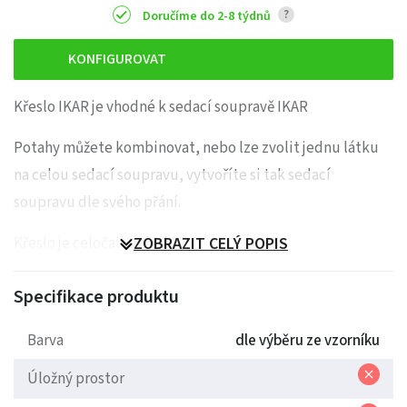
?
Doručíme do 2-8 týdnů
KONFIGUROVAT
Křeslo IKAR je vhodné k sedací soupravě IKAR
Potahy můžete kombinovat, nebo lze zvolit jednu látku
na celou sedací soupravu, vytvoříte si tak sedací
soupravu dle svého přání.
Křeslo je celočalouněné.
ZOBRAZIT CELÝ POPIS
Specifikace produktu
Barva
dle výběru ze vzorníku
Úložný prostor