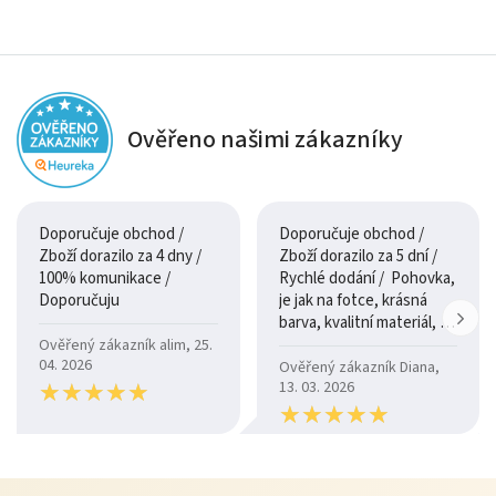
Ověřeno našimi zákazníky
Doporučuje obchod /
Doporučuje obchod /
Zboží dorazilo za 4 dny /
Zboží dorazilo za 5 dní /
100% komunikace /
Rychlé dodání / Pohovka,
Doporučuju
je jak na fotce, krásná
barva, kvalitní materiál, a
je moc pohodlná.
Ověřený zákazník alim, 25.
04. 2026
Ověřený zákazník Diana,
★
★
★
★
★
★
★
★
★
★
13. 03. 2026
★
★
★
★
★
★
★
★
★
★