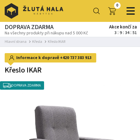
0
DOPRAVA ZDARMA
Akce končí za
3
9
34
49
Na všechny produkty při nákupu nad 5 000 Kč
Hlavní strana
Křesla
Křeslo IKAR
Informace k dopravě
+420 737 383 913
Křeslo IKAR
DOPRAVA ZDARMA