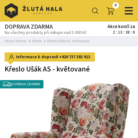
0
DOPRAVA ZDARMA
Akce končí za
2
13
38
7
Na všechny produkty při nákupu nad 5 000 Kč
Hlavní strana
Křesla
Křeslo Ušák AS - květované
Informace k dopravě
+420 737 383 913
Křeslo Ušák AS - květované
DOPRAVA ZDARMA