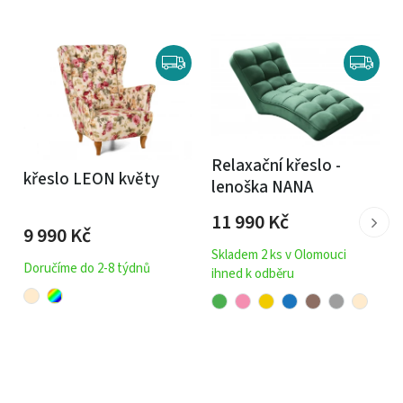
Relaxační křeslo -
křeslo LEON květy
lenoška NANA
11 990
Kč
9 990
Kč
Skladem 2 ks v Olomouci
Doručíme do 2-8 týdnů
ihned k odběru