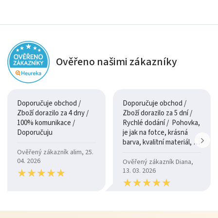
Ověřeno našimi zákazníky
Doporučuje obchod /
Doporučuje obchod /
Zboží dorazilo za 4 dny /
Zboží dorazilo za 5 dní /
100% komunikace /
Rychlé dodání / Pohovka,
Doporučuju
je jak na fotce, krásná
barva, kvalitní materiál, a
je moc pohodlná.
Ověřený zákazník alim, 25.
04. 2026
Ověřený zákazník Diana,
★
★
★
★
★
★
★
★
★
★
13. 03. 2026
★
★
★
★
★
★
★
★
★
★