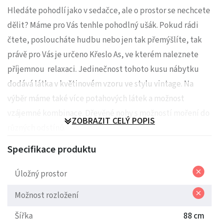
Hledáte pohodlí jako v sedačce, ale o prostor se nechcete
dělit? Máme pro Vás tenhle pohodlný ušák. Pokud rádi
čtete, posloucháte hudbu nebo jen tak přemýšlíte, tak
právě pro Vás je určeno Křeslo As, ve kterém naleznete
příjemnou relaxaci. Jedinečnost tohoto kusu nábytku
dodává látka v květinovém vzoru ve stylu vintage. Na
výběr máme také více potahových látek a možnost
vzájemné kombinace. Dřevěné nohy s možností moření do
ZOBRAZIT CELÝ POPIS
různých odstínů.
Specifikace produktu
BEZ taburetu!
Nosnost do 130kg
Úložný prostor
Taburet lze doobjednat
zde
Možnost rozložení
Šířka
88 cm