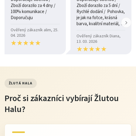
Zboží dorazilo za 4 dny /
Zboží dorazilo za 5 dní /
100% komunikace /
Rychlé dodání / Pohovka,
Doporučuju
je jak na fotce, krásná
barva, kvalitní materiál, a
je moc pohodlná.
Ověřený zákazník alim, 25.
04. 2026
Ověřený zákazník Diana,
★
★
★
★
★
★
★
★
★
★
13. 03. 2026
★
★
★
★
★
★
★
★
★
★
ŽLUTÁ HALA
Proč si zákazníci vybírají Žlutou
Halu?