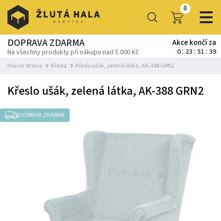
0
DOPRAVA ZDARMA
Akce končí za
0
23
51
38
Na všechny produkty při nákupu nad 5 000 Kč
Hlavní strana
Křesla
Křeslo ušák, zelená látka, AK-388 GRN2
Křeslo ušák, zelená látka, AK-388 GRN2
DOPRAVA ZDARMA