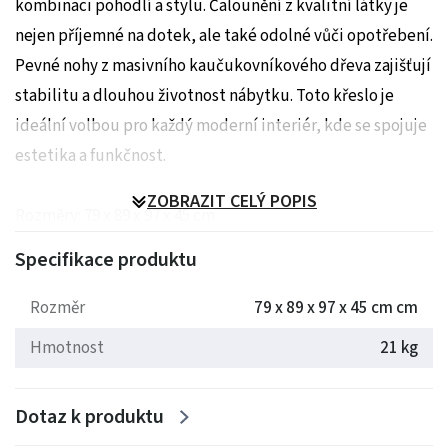
kombinaci pohodlí a stylu. Čalounění z kvalitní látky je
nejen příjemné na dotek, ale také odolné vůči opotřebení.
Pevné nohy z masivního kaučukovníkového dřeva zajišťují
stabilitu a dlouhou životnost nábytku. Toto křeslo je
ideální volbou pro každý moderní interiér, kde se spojuje
estetika a funkčnost.
ZOBRAZIT CELÝ POPIS
Rozměry: 79 x 89 x 97 x 45 cm
Hmotnost: 21 kg
Specifikace produktu
Rozměr
79 x 89 x 97 x 45 cm cm
Hmotnost
21 kg
Dotaz k produktu