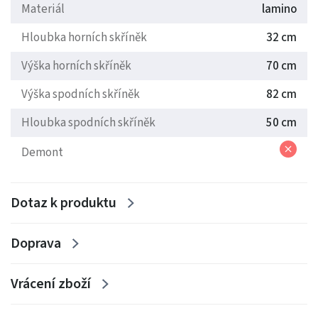
Metal Box - ocelové boky, nosnost 25kg
Materiál
lamino
Hloubka horních skříněk
32 cm
Výška vysokých skříněk 210 cm
Výška horních skříněk
70 cm
Výška spodních skříněk
82 cm
Hloubka spodních skříněk
50 cm
Výška stojících 125 cm
Demont
Dotaz k produktu
Doprava
Vrácení zboží