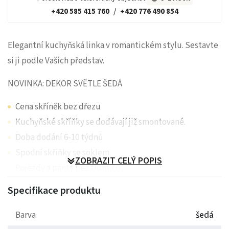
+420 585 415 760
/
+420 776 490 854
Elegantní kuchyňská linka v romantickém stylu. Sestavte
si ji podle Vašich představ.
NOVINKA: DEKOR SVĚTLE ŠEDÁ
Cena skříněk bez dřezu
Kuchyňské skříňky se dodávají již smontované.
Doba dodání 6-10 týdnů
Spodní skříňky se soklem
ZOBRAZIT CELÝ POPIS
Pojezdy a panty bez tlumičů
Dvířka jsou vyrobeny z MDF s PVC folií
Specifikace produktu
Tandem Box - dojezdy s tlumením, nosnost 35kg
(příplatek)
Barva
šedá