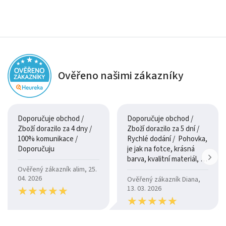
Ověřeno našimi zákazníky
Doporučuje obchod /
Doporučuje obchod /
Zboží dorazilo za 4 dny /
Zboží dorazilo za 5 dní /
100% komunikace /
Rychlé dodání / Pohovka,
Doporučuju
je jak na fotce, krásná
barva, kvalitní materiál, a
je moc pohodlná.
Ověřený zákazník alim, 25.
04. 2026
Ověřený zákazník Diana,
★
★
★
★
★
★
★
★
★
★
13. 03. 2026
★
★
★
★
★
★
★
★
★
★