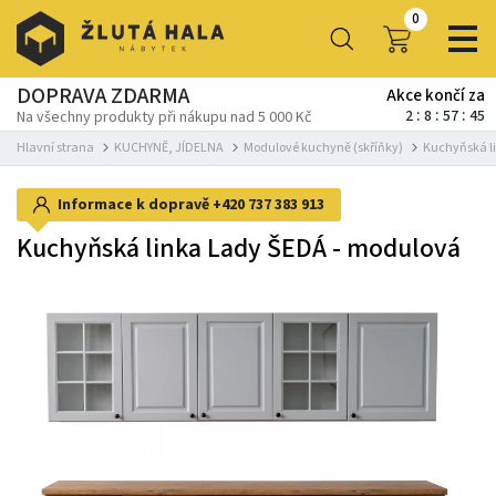
0
DOPRAVA ZDARMA
Akce končí za
2
8
57
42
Na všechny produkty při nákupu nad 5 000 Kč
Hlavní strana
KUCHYNĚ, JÍDELNA
Modulové kuchyně (skříňky)
Kuchyňská l
Informace k dopravě
+420 737 383 913
Kuchyňská linka Lady ŠEDÁ - modulová