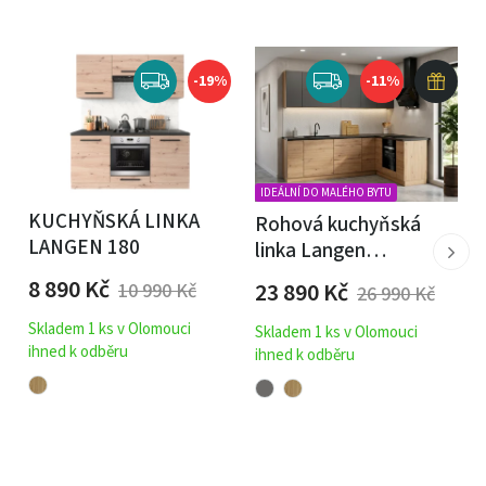
Veškeré komponenty jsou dodávané v DEMONTU.
-19%
-11%
Poznámka:
Samostatné dvířka pro myčku nebo samostatná
pracovní deska nelze vložit do košíku.
V případě
IDEÁLNÍ DO MALÉHO BYTU
zájmu jen o toto příslušenství nás neváhejte
KUCHYŇSKÁ LINKA
Rohová kuchyňská
LANGEN 180
linka Langen
kontaktovat.
240x180cm
8 890
Kč
23 890
Kč
10 990
Kč
26 990
Kč
Skladem 1 ks v Olomouci
Skladem 1 ks v Olomouci
ihned k odběru
ihned k odběru