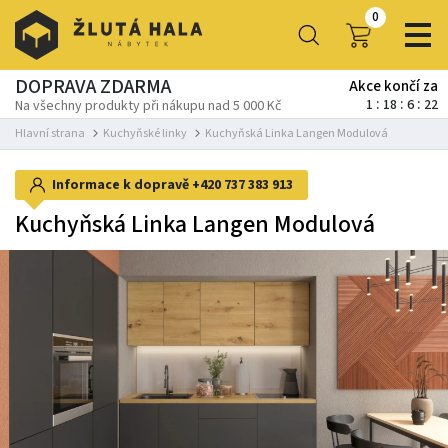
0
DOPRAVA ZDARMA
Akce končí za
1
18
6
21
Na všechny produkty při nákupu nad 5 000 Kč
Hlavní strana
Kuchyňské linky
Kuchyňská Linka Langen Modulová
Informace k dopravě
+420 737 383 913
Kuchyňská Linka Langen Modulová