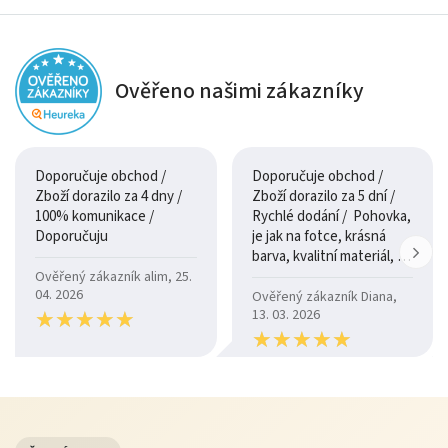
Ověřeno našimi zákazníky
Doporučuje obchod /
Doporučuje obchod /
Zboží dorazilo za 4 dny /
Zboží dorazilo za 5 dní /
100% komunikace /
Rychlé dodání / Pohovka,
Doporučuju
je jak na fotce, krásná
barva, kvalitní materiál, a
je moc pohodlná.
Ověřený zákazník alim, 25.
04. 2026
Ověřený zákazník Diana,
★
★
★
★
★
★
★
★
★
★
13. 03. 2026
★
★
★
★
★
★
★
★
★
★