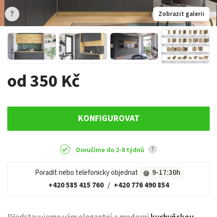
?
Zobrazit galerii
od 350 Kč
KONFIGUROVAT
?
Doručíme do 2-8 týdnů
Poradit nebo telefonicky objednat
9-17:30h
+420 585 415 760
/
+420 776 490 854