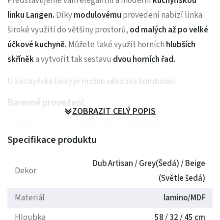
Představujeme vám elegantní a moderní
kuchyňskou
linku Langen.
Díky
modulovému
provedení nabízí linka
široké využití do většiny prostorů,
od malých až po velké
účkové kuchyně.
Můžete také využít horních
hlubších
skříněk
a vytvořit tak sestavu
dvou horních řad.
U kuchyňské linky je možno několika kombinací:
Barevné provedení:
ZOBRAZIT CELÝ POPIS
Korpus
skříněk
je vždy v dekoru Dub Artisan
Specifikace produktu
Dvířka
lze kombinovat buď
Dub Artisan / Grery(Šedá) /
Begii(Světle šedá).
Dub Artisan / Grey(Šedá) / Beige
Na výběr máte ze
7mi Dekorů pracovní desky
Dekor
(Světle šedá)
Styl otvírání:
Materiál
lamino/MDF
Kuchyňská linka
Langen
nabízí dvě
varianty otvírání
Hloubka
58 / 32 / 45 cm