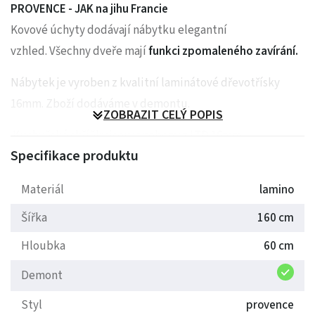
PROVENCE - JAK na jihu Francie
Kovové úchyty dodávají nábytku elegantní
vzhled. Všechny dveře mají
funkci zpomaleného zavírání.
Nábytek je vyroben z kvalitní laminátové dřevotřísky
16mm. Zboží dodáváme v demontu.
ZOBRAZIT CELÝ POPIS
Kuchyňské skříňky jsou vyrobeny z LTD 16mm
Specifikace produktu
V ceně pracovní deska 160 cm.
Materiál
lamino
Rozměry:
Šířka
160 cm
horní skříňky: výška 72cm, hloubka 32cm.
Hloubka
60 cm
dolní skříňky: výška 82cm, hloubka 47cm.
Demont
Styl
provence