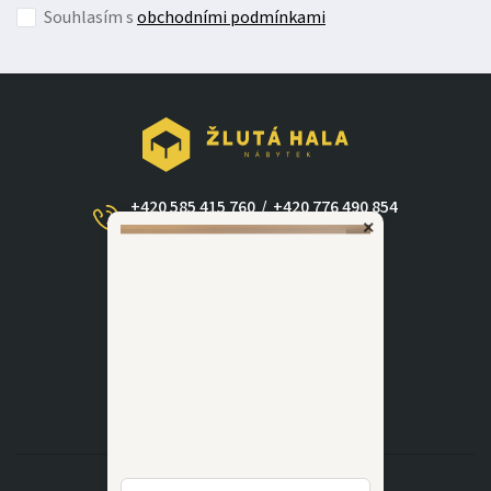
Souhlasím s
obchodními podmínkami
+420 585 415 760
/
+420 776 490 854
×
(Po - Ne 09:00-17:30)
dotazy@zlutahala.cz
KATEGORIE