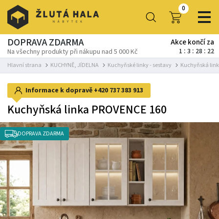
0
DOPRAVA ZDARMA
Akce končí za
1
3
28
21
Na všechny produkty při nákupu nad 5 000 Kč
Hlavní strana
KUCHYNĚ, JÍDELNA
Kuchyňské linky - sestavy
Kuchyňská lin
Informace k dopravě
+420 737 383 913
Kuchyňská linka PROVENCE 160
DOPRAVA ZDARMA