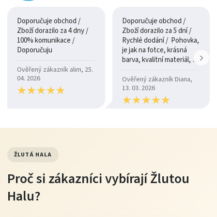
Doporučuje obchod /
Doporučuje obchod /
Zboží dorazilo za 4 dny /
Zboží dorazilo za 5 dní /
100% komunikace /
Rychlé dodání / Pohovka,
Doporučuju
je jak na fotce, krásná
barva, kvalitní materiál, a
je moc pohodlná.
Ověřený zákazník alim, 25.
04. 2026
Ověřený zákazník Diana,
★
★
★
★
★
★
★
★
★
★
13. 03. 2026
★
★
★
★
★
★
★
★
★
★
ŽLUTÁ HALA
Proč si zákazníci vybírají Žlutou
Halu?