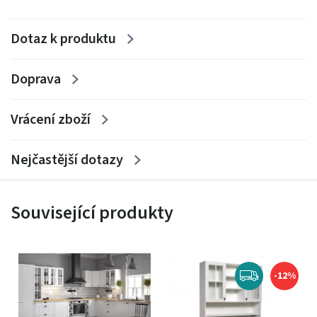
Sestava se skládá z:
Dotaz k produktu
horní skříňky: G60, G40S-P, W20o, G40S-P
dolní skříňky: D60Z, D40S4, D20W, D40-P
Doprava
Vrácení zboží
Nejčastější dotazy
Související produkty
-12%