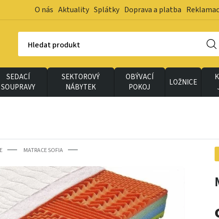
O nás
Aktuality
Splátky
Doprava a platba
Reklama
Hledat produkt
SEDACÍ
SEKTOROVÝ
OBÝVACÍ
K
LOŽNICE
SOUPRAVY
NÁBYTEK
POKOJ
E
MATRACE SOFIA