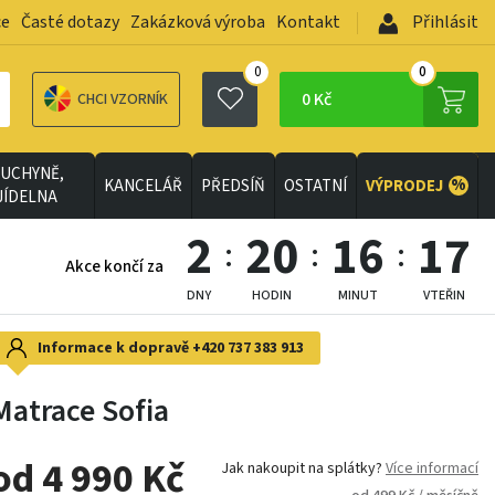
ce
Časté dotazy
Zakázková výroba
Kontakt
Přihlásit
0
0
0 Kč
CHCI VZORNÍK
UCHYNĚ,
%
KANCELÁŘ
PŘEDSÍŇ
OSTATNÍ
VÝPRODEJ
JÍDELNA
2
20
16
15
Akce končí za
DNY
HODIN
MINUT
VTEŘIN
Informace k dopravě
+420 737 383 913
Matrace Sofia
od 4 990 Kč
Jak nakoupit na splátky?
Více informací