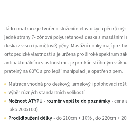
Jádro matrace je tvořeno složením elastických pěn různých
jedné strany 7- zónová polyuretanová deska s masážními 
deska z visco (paměťové) pěny. Masážní nopky mají pozitivn
ortopedické vlastnosti a je určena pro široké spektrum zá
antibakteriálními vlastnostmi - je protkán stříbrným vlák
pratelný na 60°C a pro lepší manipulaci je opatřen zipem.
Matrace vhodná pro deskový, lamelový i polohovací rošt
Výběr různých standartních velikostí
Možnost ATYPU - rozměr vepište do poznámky
- cena a
jako 200x100)
Prodldloužení délky
- do 210cm + 10% , do 220cm + 2