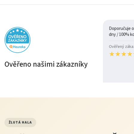
Doporučuje ob
Ověřený zákazn
★
★
★
★
★
★
★
★
Ověřeno našimi zákazníky
ŽLUTÁ HALA