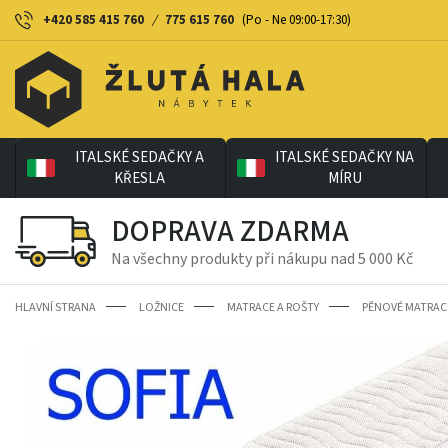
+420 585 415 760
/
775 615 760
(Po - Ne 09:00-17:30)
ITALSKÉ SEDAČKY A
ITALSKÉ SEDAČKY NA
KŘESLA
MÍRU
DOPRAVA ZDARMA
Na všechny produkty při nákupu nad 5 000 Kč
HLAVNÍ STRANA
LOŽNICE
MATRACE A ROŠTY
PĚNOVÉ MATRAC