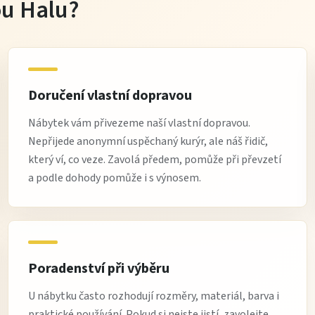
tou Halu?
Doručení vlastní dopravou
Nábytek vám přivezeme naší vlastní dopravou.
Nepřijede anonymní uspěchaný kurýr, ale náš řidič,
který ví, co veze. Zavolá předem, pomůže při převzetí
a podle dohody pomůže i s výnosem.
Poradenství při výběru
U nábytku často rozhodují rozměry, materiál, barva i
praktické používání. Pokud si nejste jistí, zavolejte