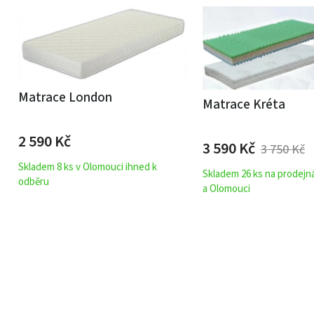
Matrace London
Matrace Kréta
2 590
Kč
3 590
Kč
3 750
Kč
Skladem 8 ks v Olomouci ihned k
Skladem 26 ks na prodejn
odběru
a Olomouci