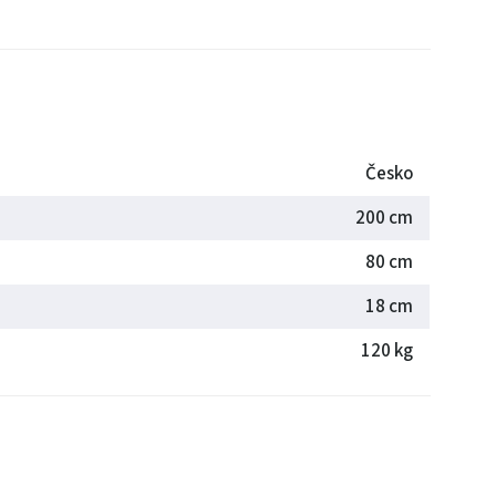
Česko
200 cm
80 cm
18 cm
120 kg