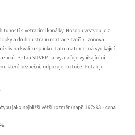
 tuhostí s větracími kanálky. Nosnou vrstvou je z
nopky a druhou stranu matrace tvoří 7- zónová
í vliv na kvalitu spánku. Tato matrace má vynikající
kazníků. Potah SILVER se vyznačuje vynikajícími
nem, které bezpečně odpuzuje roztoče. Potah je
.
typu jako nejbližší větší rozměr (např. 197x93 - cena
0%