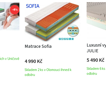
-4%
Luxusní v
Matrace Sofia
JULIE
5 490
Kč
ách v Uničově
4 990
Kč
Skladem 6 ks
Skladem 2 ks v Olomouci ihned k
odběru
odběru