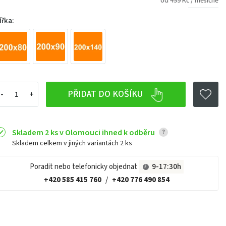
od 499 Kč / měsíčně
ířka:
PŘIDAT DO KOŠÍKU
Skladem 2 ks v Olomouci ihned k odběru
?
Skladem celkem v jiných variantách
2 ks
Poradit nebo telefonicky objednat
9-17:30h
+420 585 415 760
/
+420 776 490 854