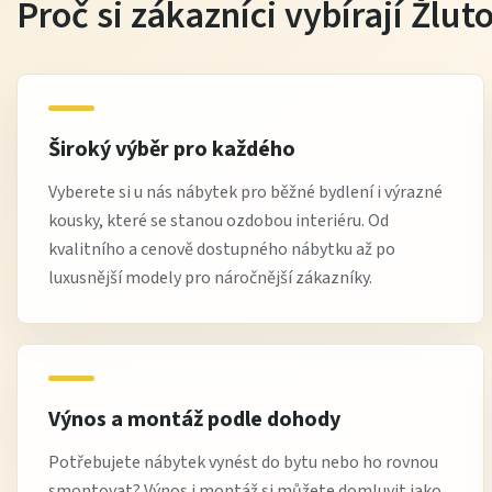
Proč si zákazníci vybírají Žlu
Široký výběr pro každého
Vyberete si u nás nábytek pro běžné bydlení i výrazné
kousky, které se stanou ozdobou interiéru. Od
kvalitního a cenově dostupného nábytku až po
luxusnější modely pro náročnější zákazníky.
Výnos a montáž podle dohody
Potřebujete nábytek vynést do bytu nebo ho rovnou
smontovat? Výnos i montáž si můžete domluvit jako