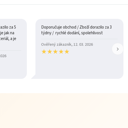
zilo za 5
Doporučuje obchod / Zboží dorazilo za 3
týdny / rychlé dodání, spolehlivost
riál, a je
Ověřený zákazník, 12. 03. 2026
★
★
★
★
★
★
★
★
★
★
2026