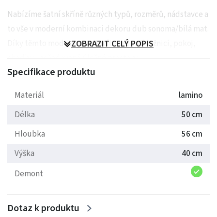
Nabízíme šatní skříně různých typů, rozměrů, nádstavce a
to vše v moderní kombinaci dekoru dub sonoma/bílá mat.
Díky těmto modulům sestavíte pro vaši ložnici, pokoj,
ZOBRAZIT CELÝ POPIS
chodbu.. požadované úložné prostory.
Specifikace produktu
Dodáváme v demontu.
Materiál
lamino
Délka
50 cm
Hloubka
56 cm
Výška
40 cm
Demont
Dotaz k produktu