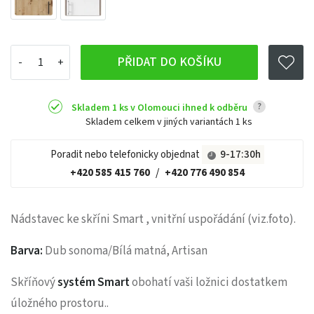
PŘIDAT DO KOŠÍKU
?
Skladem 1 ks v Olomouci ihned k odběru
Skladem celkem v jiných variantách
1 ks
Poradit nebo telefonicky objednat
9-17:30h
+420 585 415 760
/
+420 776 490 854
Nádstavec ke skříni Smart , vnitřní uspořádání (viz.foto).
Barva:
Dub sonoma/Bílá matná, Artisan
Skříňový
systém Smart
obohatí vaši ložnici dostatkem
úložného prostoru..