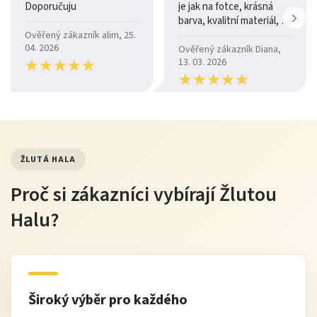
Doporučuju
je jak na fotce, krásná
barva, kvalitní materiál, a
je moc pohodlná.
Ověřený zákazník alim, 25.
04. 2026
Ověřený zákazník Diana,
★
★
★
★
★
★
★
★
★
★
13. 03. 2026
★
★
★
★
★
★
★
★
★
★
ŽLUTÁ HALA
Proč si zákazníci vybírají Žlutou
Halu?
Široký výběr pro každého