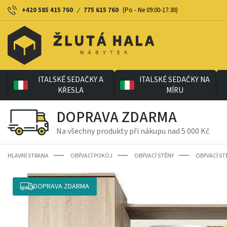
+420 585 415 760
/
775 615 760
(Po - Ne 09:00-17:30)
ITALSKÉ SEDAČKY A
ITALSKÉ SEDAČKY NA
KŘESLA
MÍRU
DOPRAVA ZDARMA
Na všechny produkty při nákupu nad 5 000 Kč
HLAVNÍ STRANA
OBÝVACÍ POKOJ
OBÝVACÍ STĚNY
OBÝVACÍ ST
DOPRAVA ZDARMA