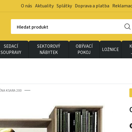
O nás
Aktuality
Splátky
Doprava a platba
Reklama
Hledat produkt
SEDACÍ
SEKTOROVÝ
OBÝVACÍ
K
LOŽNICE
SOUPRAVY
NÁBYTEK
POKOJ
ĚNA KSARA 200