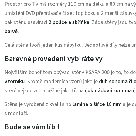
Prostor pro TV má rozměry 110 cm na délku a 80 cm na výš
umístění DVD přehrávače či set top boxu a 2 menší zásuvky p
pak stěnu uzavírací
2 police a skříňka
. Záda stěny jsou t
barvě
.
Celá stěna tvoří jeden kus nábytku. Jednotlivé díly nelze um
Barevné provedení vybíráte vy
Největším benefitem obývací stěny KSARA 200 je to, že d
vzorníku
. Kromě moderních vzorů jako je
dub sonoma či o
které nejsou zcela běžné jako třeba
čokoládová sonoma či
Stěna je vyrobená z kvalitního
lamina o šířce 18 mm
a je d
s montáží.
Bude se vám líbit