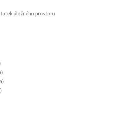
ostatek úložného prostoru
)
a)
a)
)