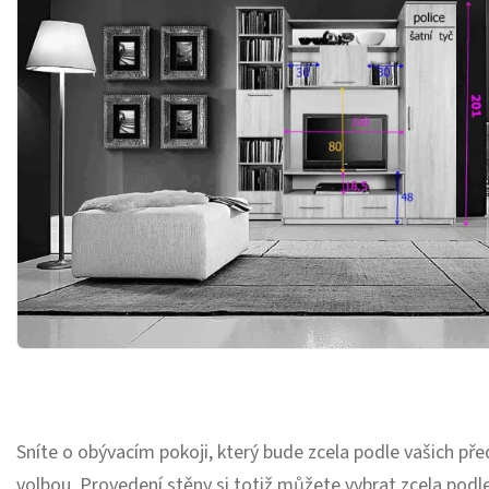
Sníte o obývacím pokoji, který bude zcela podle vašich př
volbou. Provedení stěny si totiž můžete vybrat zcela podl