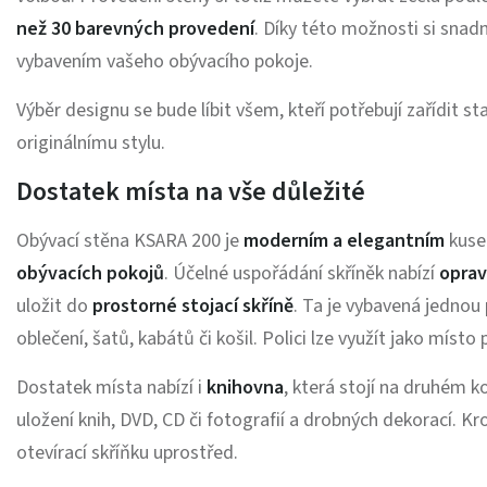
než 30 barevných provedení
. Díky této možnosti si snad
vybavením vašeho obývacího pokoje.
Výběr designu se bude líbit všem, kteří potřebují zařídit st
originálnímu stylu.
Dostatek místa na vše důležité
Obývací stěna KSARA 200 je
moderním a elegantním
kuse
obývacích pokojů
. Účelné uspořádání skříněk nabízí
oprav
uložit do
prostorné stojací skříně
. Ta je vybavená jednou p
oblečení, šatů, kabátů či košil. Polici lze využít jako mís
Dostatek místa nabízí i
knihovna
, která stojí na druhém k
uložení knih, DVD, CD či fotografií a drobných dekorací. Kro
otevírací skříňku uprostřed.