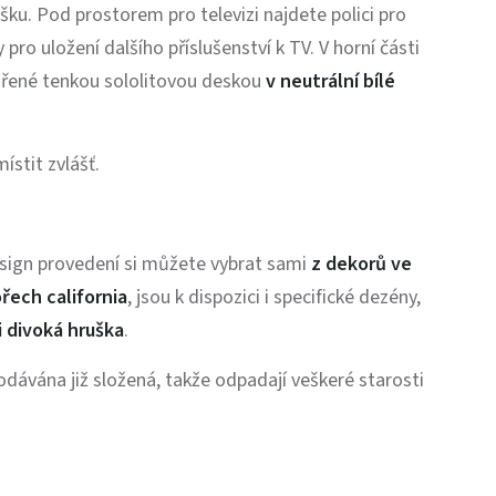
ku. Pod prostorem pro televizi najdete polici pro
ro uložení dalšího příslušenství k TV. V horní části
vořené tenkou sololitovou deskou
v neutrální bílé
ístit zvlášť.
esign provedení si můžete vybrat sami
z dekorů ve
řech california
, jsou k dispozici i specifické dezény,
 divoká hruška
.
odávána již složená, takže odpadají veškeré starosti