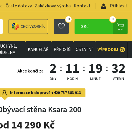
ce
Časté dotazy
Zakázková výroba
Kontakt
Přihlásit
0
0
0 Kč
CHCI VZORNÍK
UCHYNĚ,
%
KANCELÁŘ
PŘEDSÍŇ
OSTATNÍ
VÝPRODEJ
JÍDELNA
2
11
19
30
Akce končí za
DNY
HODIN
MINUT
VTEŘIN
Informace k dopravě
+420 737 383 913
Obývací stěna Ksara 200
od 14 290 Kč