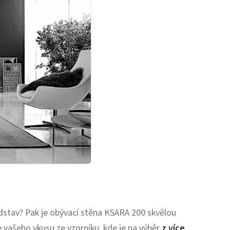
edstav? Pak je obývací stěna KSARA 200 skvělou
e vašeho vkusu ze vzorníku, kde je na výběr
z více