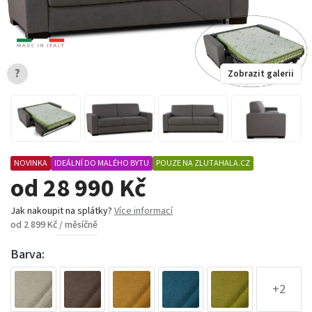
?
Zobrazit galerii
NOVINKA
IDEÁLNÍ DO MALÉHO BYTU
POUZE NA ZLUTAHALA.CZ
od 28 990 Kč
Jak nakoupit na splátky?
Více informací
od 2 899 Kč / měsíčně
Barva:
+2