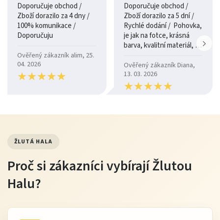
Doporučuje obchod /
Doporučuje obchod /
Zboží dorazilo za 4 dny /
Zboží dorazilo za 5 dní /
100% komunikace /
Rychlé dodání / Pohovka,
Doporučuju
je jak na fotce, krásná
barva, kvalitní materiál, a
je moc pohodlná.
Ověřený zákazník alim, 25.
04. 2026
Ověřený zákazník Diana,
★
★
★
★
★
★
★
★
★
★
13. 03. 2026
★
★
★
★
★
★
★
★
★
★
ŽLUTÁ HALA
Proč si zákazníci vybírají Žlutou
Halu?