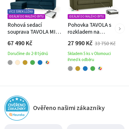
Výplň sedáků:
Pěna 2536 + polyesterová vata 200 gr.
VÍCE ŠÍŘEK LŮŽKA
IDEÁLNÍ DO MALÉHO BYTU
IDEÁLNÍ DO MALÉHO BYTU
Výplň opěradel a polštářů:
Pěna 1825 + polyesterová
Rohová sedací
Pohovka TAVOLA s
vata 200 gr.
souprava TAVOLA MINI
rozkladem na
s rozkladem na
každodenní spaní
Nohy:
Plastové, hnědé - imitace dřeva
67 490
Kč
27 990
Kč
33 750
Kč
každodenní spaní
Doručíme do 2-8 týdnů
Skladem 5 ks v Olomouci
Poznámka:
Dekorační polštářky nejsou zahrnuty v ceně
ihned k odběru
pohovky.
Ověřeno našimi zákazníky