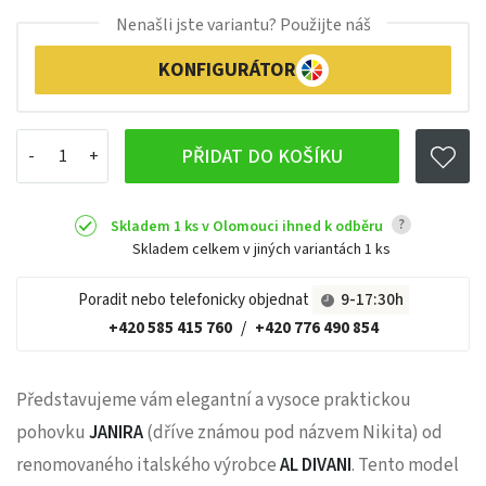
Nenašli jste variantu? Použijte náš
KONFIGURÁTOR
PŘIDAT DO KOŠÍKU
?
Skladem 1 ks v Olomouci ihned k odběru
Skladem celkem v jiných variantách
1 ks
Poradit nebo telefonicky objednat
9-17:30h
+420 585 415 760
/
+420 776 490 854
Představujeme vám elegantní a vysoce praktickou
pohovku
JANIRA
(dříve známou pod názvem Nikita) od
renomovaného italského výrobce
AL DIVANI
. Tento model