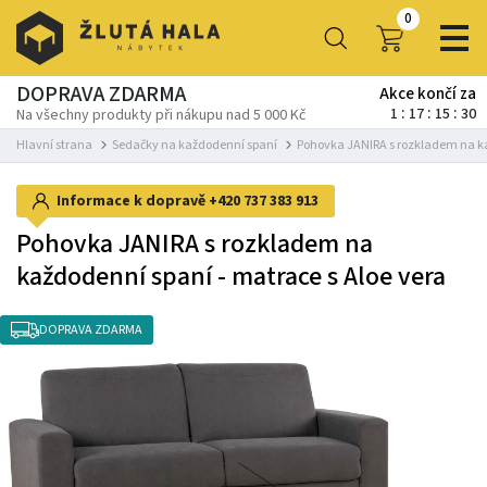
0
DOPRAVA ZDARMA
Akce končí za
1
17
15
29
Na všechny produkty při nákupu nad 5 000 Kč
Hlavní strana
Sedačky na každodenní spaní
Pohovka JANIRA s rozkladem na ka
Informace k dopravě
+420 737 383 913
Pohovka JANIRA s rozkladem na
každodenní spaní - matrace s Aloe vera
DOPRAVA ZDARMA