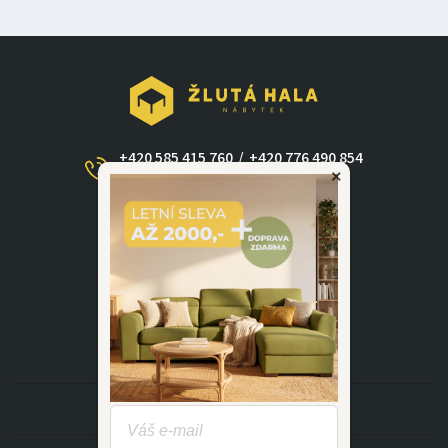
+420 585 415 760
/
+420 776 490 854
×
(Po - Ne 09:00-17:30)
dotazy@zlutahala.cz
KATEGORIE