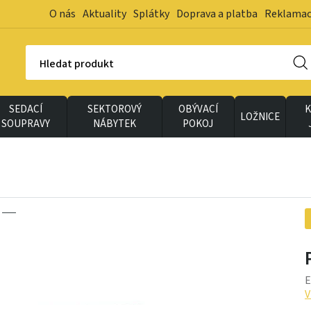
O nás
Aktuality
Splátky
Doprava a platba
Reklama
Hledat produkt
SEDACÍ
SEKTOROVÝ
OBÝVACÍ
K
LOŽNICE
SOUPRAVY
NÁBYTEK
POKOJ
E
V