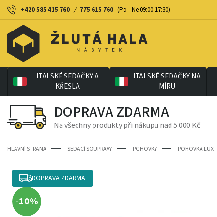
+420 585 415 760
/
775 615 760
(Po - Ne 09:00-17:30)
ITALSKÉ SEDAČKY A
ITALSKÉ SEDAČKY NA
KŘESLA
MÍRU
DOPRAVA ZDARMA
Na všechny produkty při nákupu nad 5 000 Kč
HLAVNÍ STRANA
SEDACÍ SOUPRAVY
POHOVKY
POHOVKA LUX
DOPRAVA ZDARMA
-10%