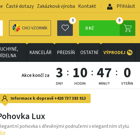
ce
Časté dotazy
Zakázková výroba
Kontakt
Přihlásit
0
0
0 Kč
CHCI VZORNÍK
UCHYNĚ,
%
KANCELÁŘ
PŘEDSÍŇ
OSTATNÍ
VÝPRODEJ
JÍDELNA
3
10
46
57
Akce končí za
DNY
HODIN
MINUT
VTEŘIN
Informace k dopravě
+420 737 383 913
Pohovka Lux
legantní pohovka s dřevěnými područemi v elegantním stylu.
íce