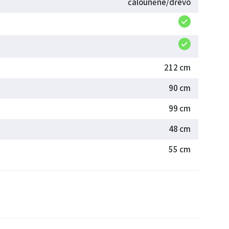
čalouněné/dřevo
212 cm
90 cm
99 cm
48 cm
55 cm