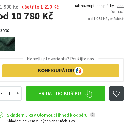
Jak nakoupit na splátky?
Více
1 990 Kč
ušetříte 1 210 Kč
od 10 780 Kč
informací
od 1 078 Kč / měsíčně
arva:
Nenašli jste variantu? Použijte náš
KONFIGURÁTOR
PŘIDAT DO KOŠÍKU
Skladem 3 ks v Olomouci ihned k odběru
?
Skladem celkem v jiných variantách
3 ks