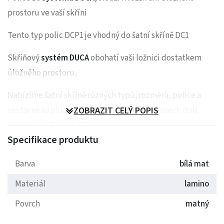
prostoru ve vaší skříni
Tento typ polic DCP1 je vhodný do šatní skříně DC1
Skříňový
systém DUCA
obohatí vaši ložnici dostatkem
úložného prostoru..
Nabízíme šatní skříně různých typů, rozměrů, police a
vestavné šuplíky a to vše v moderních dekorech dub
ZOBRAZIT CELÝ POPIS
sonoma a bílá mat.
Díky těmto modulům sestavíte pro
Specifikace produktu
vaši ložnici, pokoj, chodbu.. požadované úložné prostory.
Materiál: 16mm
Barva
bílá mat
Materiál
lamino
Sada (3kusy)
Povrch
matný