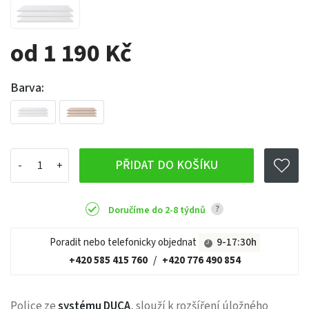
od 1 190 Kč
Barva:
PŘIDAT DO KOŠÍKU
?
Doručíme do 2-8 týdnů
Poradit nebo telefonicky objednat
9-17:30h
+420 585 415 760
/
+420 776 490 854
Police ze
systému DUCA
, slouží k rozšíření úložného