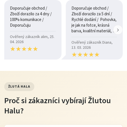
Doporučuje obchod /
Doporučuje obchod /
Zboží dorazilo za 4 dny /
Zboží dorazilo za 5 dní /
100% komunikace /
Rychlé dodání / Pohovka,
Doporučuju
je jak na fotce, krásná
barva, kvalitní materiál, a
je moc pohodlná.
Ověřený zákazník alim, 25.
04. 2026
Ověřený zákazník Diana,
★
★
★
★
★
★
★
★
★
★
13. 03. 2026
★
★
★
★
★
★
★
★
★
★
ŽLUTÁ HALA
Proč si zákazníci vybírají Žlutou
Halu?