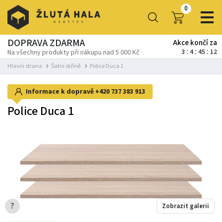
0
DOPRAVA ZDARMA
Akce končí za
3
4
45
11
Na všechny produkty při nákupu nad 5 000 Kč
Hlavní strana
Šatní skříně
Police Duca 1
Informace k dopravě
+420 737 383 913
Police Duca 1
?
Zobrazit galerii