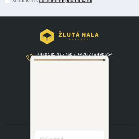
Souhlasím s
obchodními podmínkami
+420 585 415 760
/
+420 776 490 854
×
(Po - Ne 09:00-17:30)
dotazy@zlutahala.cz
KATEGORIE