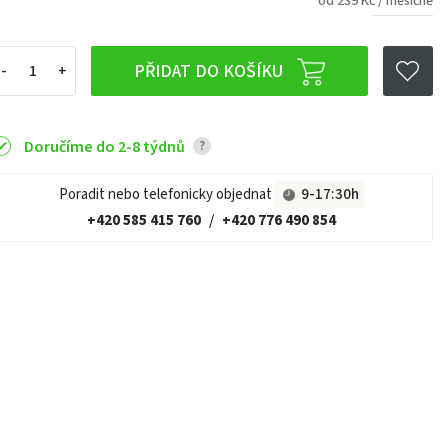
od 239 Kč / měsíčně
PŘIDAT DO KOŠÍKU
Doručíme do 2-8 týdnů
?
Poradit nebo telefonicky objednat
9-17:30h
+420 585 415 760
/
+420 776 490 854