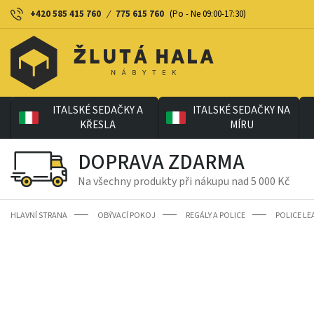
+420 585 415 760
/
775 615 760
(Po - Ne 09:00-17:30)
ITALSKÉ SEDAČKY A
ITALSKÉ SEDAČKY NA
KŘESLA
MÍRU
DOPRAVA ZDARMA
Na všechny produkty při nákupu nad 5 000 Kč
HLAVNÍ STRANA
OBÝVACÍ POKOJ
REGÁLY A POLICE
POLICE LE