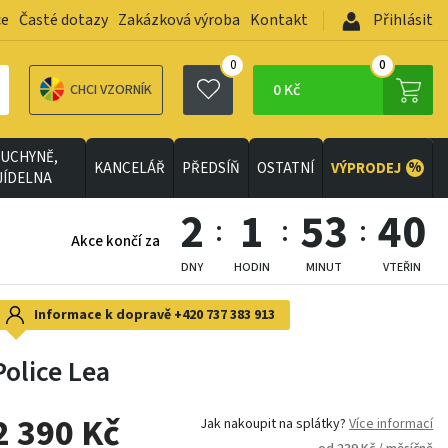
ce
Časté dotazy
Zakázková výroba
Kontakt
Přihlásit
0
0
0 Kč
CHCI VZORNÍK
UCHYNĚ,
%
KANCELÁŘ
PŘEDSÍŇ
OSTATNÍ
VÝPRODEJ
JÍDELNA
2
1
53
38
Akce končí za
DNY
HODIN
MINUT
VTEŘIN
Informace k dopravě
+420 737 383 913
Police Lea
2 390 Kč
Jak nakoupit na splátky?
Více informací