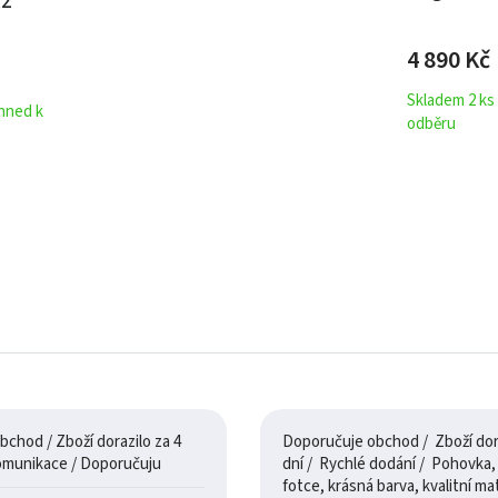
R2
4 890
Kč
Skladem 2 ks
ihned k
odběru
chod / Zboží dorazilo za 4
Doporučuje obchod / Zboží dora
dny / 100% komunikace / Doporučuju
dní / Rychlé dodání / Pohovka, je jak na
fotce, krásná barva, kvalitní mate