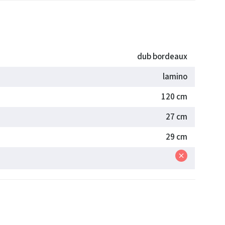
dub bordeaux
lamino
120 cm
27 cm
29 cm