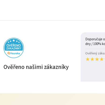
Doporučuje ob
Ověřený zákazn
★
★
★
★
★
★
★
★
Ověřeno našimi zákazníky