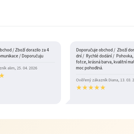
chod / Zboží dorazilo za 4
Doporučuje obchod / Zboží dora
dny / 100% komunikace / Doporučuju
dní / Rychlé dodání / Pohovka, je jak na
fotce, krásná barva, kvalitní mate
moc pohodlná.
ík alim, 25. 04. 2026
★
★
Ověřený zákazník Diana, 13. 03. 
★
★
★
★
★
★
★
★
★
★