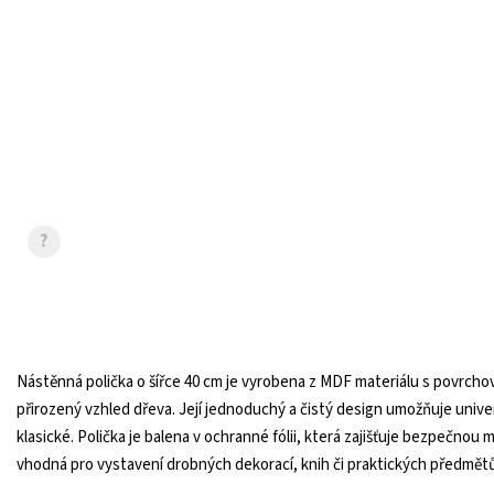
?
Nástěnná polička o šířce 40 cm je vyrobena z MDF materiálu s povrch
přirozený vzhled dřeva. Její jednoduchý a čistý design umožňuje unive
klasické. Polička je balena v ochranné fólii, která zajišťuje bezpečnou 
vhodná pro vystavení drobných dekorací, knih či praktických předmětů