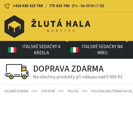
+420 585 415 760
/
775 615 760
(Po - Ne 09:00-17:30)
ITALSKÉ SEDAČKY A
ITALSKÉ SEDAČKY NA
KŘESLA
MÍRU
DOPRAVA ZDARMA
Na všechny produkty při nákupu nad 5 000 Kč
HLAVNÍ STRANA
OSTATNÍ
POLICE
POLIČKA NÁSTĚNNÁ 40 CM,