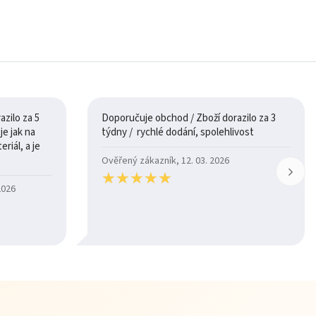
zilo za 5
Doporučuje obchod / Zboží dorazilo za 3
týdny / rychlé dodání, spolehlivost
riál, a je
Ověřený zákazník, 12. 03. 2026
★
★
★
★
★
★
★
★
★
★
2026