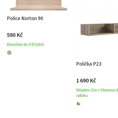
Police Norton 90
590
Kč
Doručíme do 2-8 týdnů
Polička P23
1 690
Kč
Skladem 2 ks v Olomouci 
odběru