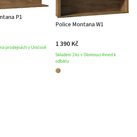
ontana P1
Police Montana W1
1 390
Kč
 na prodejnách v Uničově
Skladem 2 ks v Olomouci ihned k
odběru