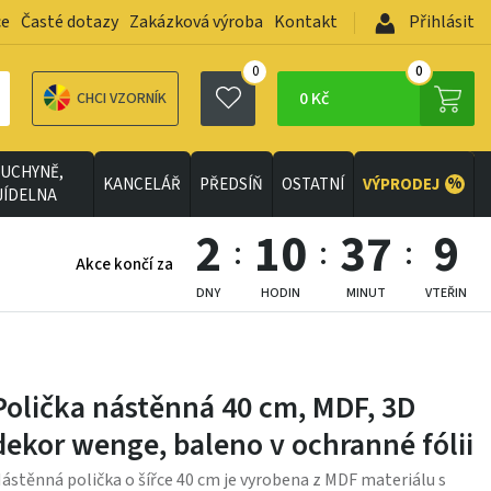
ce
Časté dotazy
Zakázková výroba
Kontakt
Přihlásit
0
0
0 Kč
CHCI VZORNÍK
UCHYNĚ,
%
KANCELÁŘ
PŘEDSÍŇ
OSTATNÍ
VÝPRODEJ
JÍDELNA
2
10
37
6
Akce končí za
DNY
HODIN
MINUT
VTEŘIN
Polička nástěnná 40 cm, MDF, 3D
dekor wenge, baleno v ochranné fólii
ástěnná polička o šířce 40 cm je vyrobena z MDF materiálu s