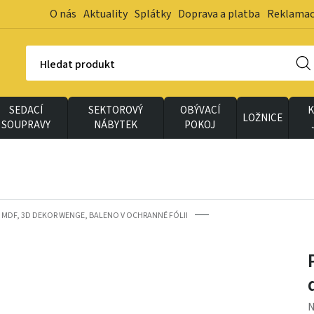
O nás
Aktuality
Splátky
Doprava a platba
Reklama
Hledat produkt
SEDACÍ
SEKTOROVÝ
OBÝVACÍ
K
LOŽNICE
SOUPRAVY
NÁBYTEK
POKOJ
 MDF, 3D DEKOR WENGE, BALENO V OCHRANNÉ FÓLII
N