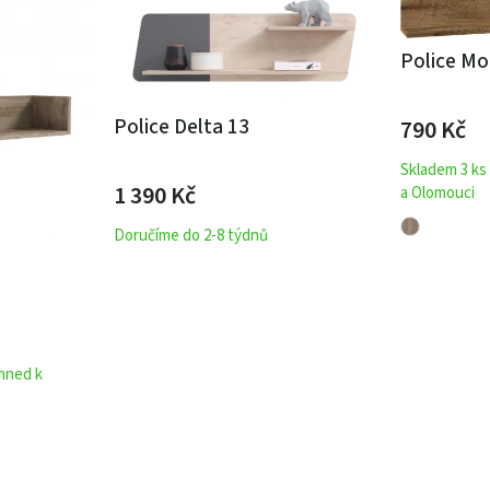
Police M
Police Delta 13
790
Kč
Skladem 3 ks
1 390
Kč
a Olomouci
Doručíme do 2-8 týdnů
ihned k