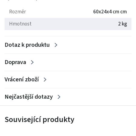
klasické interiéry, kde oceníte kombinaci jednoduchosti
a praktičnosti.
Rozměr
60x24x4 cm cm
Hmotnost
2 kg
Rozměry: 60x24x4 cm
Hmotnost: 1.75 kg
Dotaz k produktu
Doprava
Vrácení zboží
Nejčastější dotazy
Související produkty