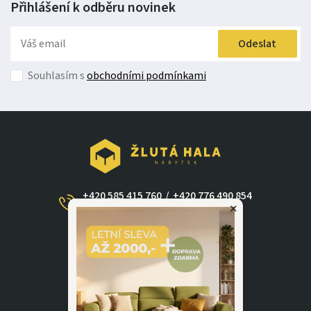
Přihlášení k odběru
novinek
Odeslat
Souhlasím s
obchodními podmínkami
+420 585 415 760
/
+420 776 490 854
×
(Po - Ne 09:00-17:30)
dotazy@zlutahala.cz