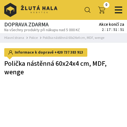
0
DOPRAVA ZDARMA
Akce končí za
2
17
51
51
Na všechny produkty při nákupu nad 5 000 Kč
Hlavní strana
Police
Polička nástěnná 60x24x4 cm, MDF, wenge
Informace k dopravě
+420 737 383 913
Polička nástěnná 60x24x4 cm, MDF,
wenge