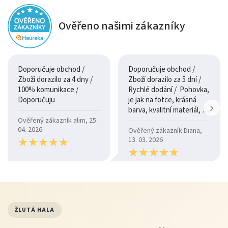
Ověřeno našimi zákazníky
Doporučuje obchod /
Doporučuje obchod /
Zboží dorazilo za 4 dny /
Zboží dorazilo za 5 dní /
100% komunikace /
Rychlé dodání / Pohovka,
Doporučuju
je jak na fotce, krásná
barva, kvalitní materiál, a
je moc pohodlná.
Ověřený zákazník alim, 25.
04. 2026
Ověřený zákazník Diana,
★
★
★
★
★
★
★
★
★
★
13. 03. 2026
★
★
★
★
★
★
★
★
★
★
ŽLUTÁ HALA