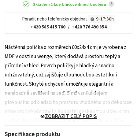
?
Skladem 1 ks v Uničově ihned k odběru
Poradit nebo telefonicky objednat
9-17:30h
+420 585 415 760
/
+420 776 490 854
Nástěnná polička o rozměrech 60x24x4 cm je vyrobena z
MDF v odstínu wenge, který dodává prostoru teplý a
přírodní vzhled. Povrch poličky je hladký a snadno
udržovatelný, což zajišťuje dlouhodobou estetiku i
funkčnost. Skryté uchycení umožňuje elegantní a
nenápadné zavěšení na zeď, čímž vzniká dojem
plovoucího odkládacího prostoru vhodného pro dekorace
nebo drobné předměty. Robustní deska s tloušťkou 4 cm
ZOBRAZIT CELÝ POPIS
poskytuje stabilní oporu a nosnost pro běžné využití v
interiéru. Polička je ideálním doplňkem pro moderní i
Specifikace produktu