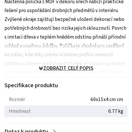
Nástěnná polička z MDF v dekoru ořech nabízí praktické
řešení pro uspořádání drobných předmětů v interiéru.
Zvýšené okraje zajišťují bezpečné uložení dekorací nebo
potřebných drobností bez rizika jejich sklouznutí. Povrch
s imitací dřeva v teplém hnědém odstínu přináší přírodní
vzhled a snadnou údržbu. Polička je vhodná pro zavěšení
na stěnu, kde díky svému nízkému profilu nenaruší
prostor a zároveň poskytne dostatek místa pro vystavení
ZOBRAZIT CELÝ POPIS
či uskladnění. Dodávána v balení s ochrannou fólií, která
chrání povrch během přepravy a instalace.
Specifikace produktu
Rozměry: 60x15x4 cm
Rozměr
60x15x4 cm cm
Hmotnost: 0.8 kg
Hmotnost
0.77 kg
Dotaz k produktu