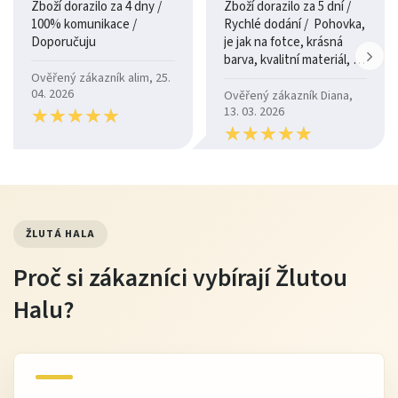
Zboží dorazilo za 4 dny /
Zboží dorazilo za 5 dní /
100% komunikace /
Rychlé dodání / Pohovka,
Doporučuju
je jak na fotce, krásná
barva, kvalitní materiál, a
je moc pohodlná.
Ověřený zákazník alim, 25.
04. 2026
Ověřený zákazník Diana,
★
★
★
★
★
★
★
★
★
★
13. 03. 2026
★
★
★
★
★
★
★
★
★
★
ŽLUTÁ HALA
Proč si zákazníci vybírají Žlutou
Halu?