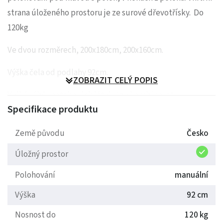
strana úloženého prostoru je ze surové dřevotřísky. Do
120kg
Ve dvou rozměrech, 200x180cm, 200x160cm.
Výška čela od podlahy 92cm.
ZOBRAZIT CELÝ POPIS
Velký výběr potahových látek. Lze kombinovat
Specifikace produktu
jednobarevné látky se vzorovanými dle Vašeho přání. Eko
kůži lze použít jen na korpus a čelo.
Země původu
Česko
Úložný prostor
Polohování
manuální
Výška
92 cm
Nosnost do
120 kg