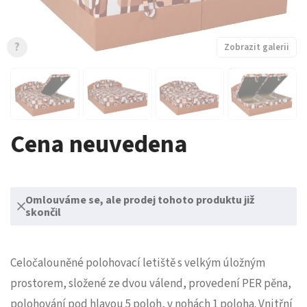
?
Zobrazit galerii
Cena neuvedena
Omlouváme se, ale prodej tohoto produktu již
skončil
Celočalouněné polohovací letiště s velkým úložným
prostorem, složené ze dvou válend, provedení PER pěna,
polohování pod hlavou 5 poloh, v nohách 1 poloha. Vnitřní