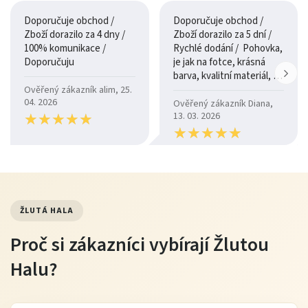
Doporučuje obchod /
Doporučuje obchod /
Zboží dorazilo za 4 dny /
Zboží dorazilo za 5 dní /
100% komunikace /
Rychlé dodání / Pohovka,
Doporučuju
je jak na fotce, krásná
barva, kvalitní materiál, a
je moc pohodlná.
Ověřený zákazník alim, 25.
04. 2026
Ověřený zákazník Diana,
★
★
★
★
★
★
★
★
★
★
13. 03. 2026
★
★
★
★
★
★
★
★
★
★
ŽLUTÁ HALA
Proč si zákazníci vybírají Žlutou
Halu?