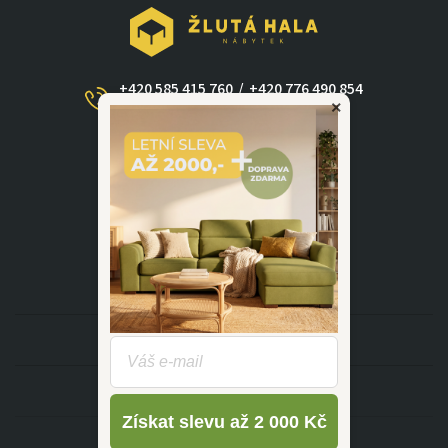
+420 585 415 760
/
+420 776 490 854
×
(Po - Ne 09:00-17:30)
dotazy@zlutahala.cz
KATEGORIE
INFORMACE
Získat slevu až 2 000 Kč