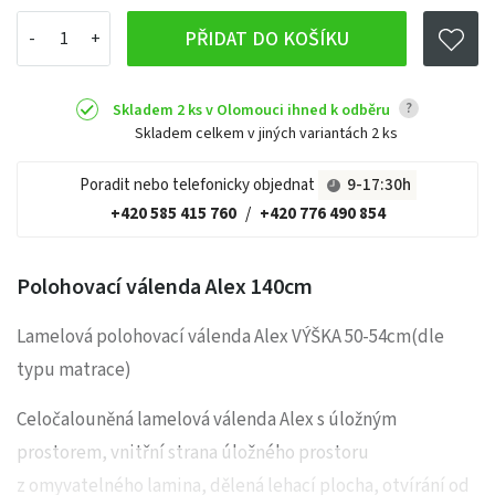
PŘIDAT DO KOŠÍKU
?
Skladem 2 ks v Olomouci ihned k odběru
Skladem celkem v jiných variantách
2 ks
Poradit nebo telefonicky objednat
9-17:30h
+420 585 415 760
/
+420 776 490 854
Polohovací válenda Alex 140cm
Lamelová polohovací válenda Alex VÝŠKA 50-54cm(dle
typu matrace)
Celočalouněná lamelová válenda Alex s úložným
prostorem, vnitřní strana úložného prostoru
z omyvatelného lamina, dělená lehací plocha, otvírání od