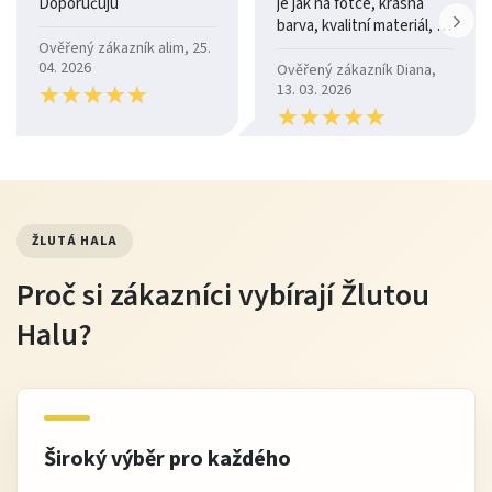
Doporučuju
je jak na fotce, krásná
barva, kvalitní materiál, a
je moc pohodlná.
Ověřený zákazník alim, 25.
04. 2026
Ověřený zákazník Diana,
★
★
★
★
★
★
★
★
★
★
13. 03. 2026
★
★
★
★
★
★
★
★
★
★
ŽLUTÁ HALA
Proč si zákazníci vybírají Žlutou
Halu?
Široký výběr pro každého