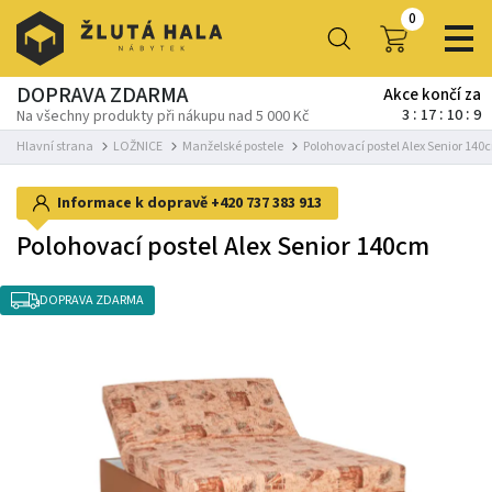
0
DOPRAVA ZDARMA
Akce končí za
3
17
10
8
Na všechny produkty při nákupu nad 5 000 Kč
Hlavní strana
LOŽNICE
Manželské postele
Polohovací postel Alex Senior 140
Informace k dopravě
+420 737 383 913
Polohovací postel Alex Senior 140cm
DOPRAVA ZDARMA
-10%