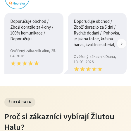
Doporučuje obchod /
Doporučuje obchod /
Zboží dorazilo za 4 dny /
Zboží dorazilo za 5 dní /
100% komunikace /
Rychlé dodání / Pohovka,
Doporučuju
je jak na fotce, krásná
barva, kvalitní materiál, a
je moc pohodlná.
Ověřený zákazník alim, 25.
04. 2026
Ověřený zákazník Diana,
★
★
★
★
★
★
★
★
★
★
13. 03. 2026
★
★
★
★
★
★
★
★
★
★
ŽLUTÁ HALA
Proč si zákazníci vybírají Žlutou
Halu?