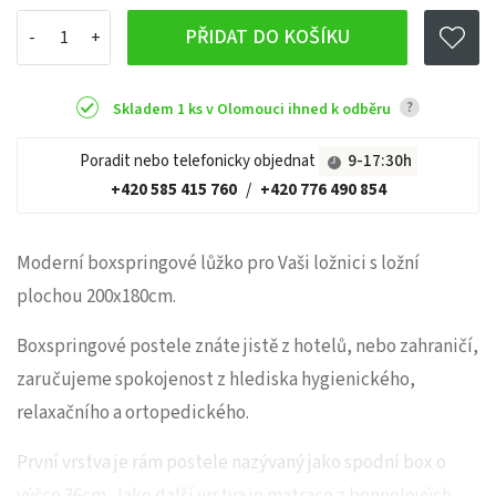
PŘIDAT DO KOŠÍKU
?
Skladem 1 ks v Olomouci ihned k odběru
Poradit nebo telefonicky objednat
9-17:30h
+420 585 415 760
/
+420 776 490 854
Moderní boxspringové lůžko pro Vaši ložnici s ložní
plochou 200x180cm.
Boxspringové postele znáte jistě z hotelů, nebo zahraničí,
zaručujeme spokojenost z hlediska hygienického,
relaxačního a ortopedického.
První vrstva je rám postele nazývaný jako spodní box o