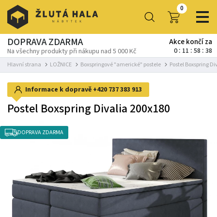
0
DOPRAVA ZDARMA
Akce končí za
0
11
58
38
Na všechny produkty při nákupu nad 5 000 Kč
Hlavní strana
LOŽNICE
Boxspringové "americké" postele
Postel Boxspring Di
Informace k dopravě
+420 737 383 913
Postel Boxspring Divalia 200x180
DOPRAVA ZDARMA