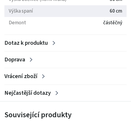
Výška spaní
60 cm
Demont
částěčný
Demont: 2x válenda 200x90cm, čelo, topper.
Velký výběr barevných variant.
Dotaz k produktu
Doprava
Vrácení zboží
Nejčastější dotazy
Související produkty