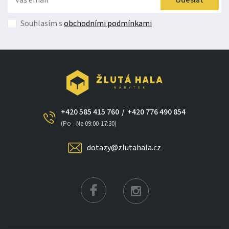
Odeslat
Souhlasím s
obchodními podmínkami
+420 585 415 760
/
+420 776 490 854
×
(Po - Ne 09:00-17:30)
dotazy@zlutahala.cz