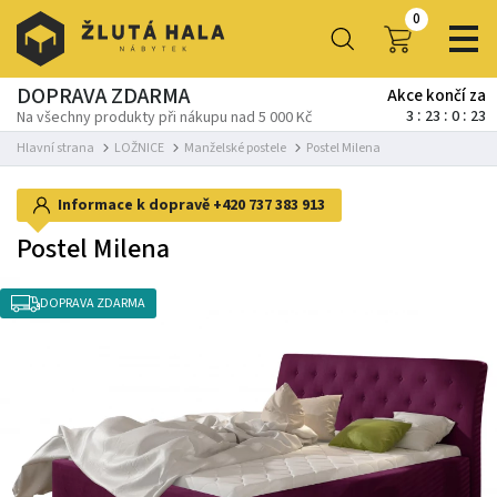
0
DOPRAVA ZDARMA
Akce končí za
3
23
0
21
Na všechny produkty při nákupu nad 5 000 Kč
Hlavní strana
LOŽNICE
Manželské postele
Postel Milena
Informace k dopravě
+420 737 383 913
Postel Milena
DOPRAVA ZDARMA