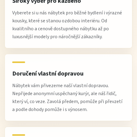
Široký výběr pro každého
Vyberete si u nás nábytek pro běžné bydlení i výrazné
kousky, které se stanou ozdobou interiéru. Od
kvalitního a cenově dostupného nábytku až po
luxusnější modely pro náročnější zákazníky.
Doručení vlastní dopravou
Nábytek vám přivezeme naší vlastní dopravou.
Nepřijede anonymní uspěchaný kurýr, ale náš řidič,
který ví, co veze. Zavolá předem, pomůže při převzetí
a podle dohody pomůže i s výnosem.