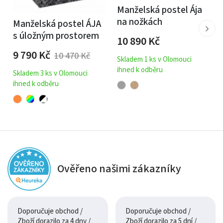
Manželská postel Ája
na nožkách
Manželská postel ÁJA
s úložným prostorem
10 890
Kč
9 790
Kč
10 470
Kč
Skladem 1 ks v Olomouci
ihned k odběru
Skladem 3 ks v Olomouci
ihned k odběru
Ověřeno našimi zákazníky
Doporučuje obchod /
Doporučuje obchod /
Zboží dorazilo za 4 dny /
Zboží dorazilo za 5 dní /