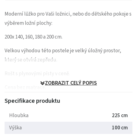
Moderní lůžko pro Vaši ložnici, nebo do dětského pokoje s
výběrem ložní plochy:
200x 140, 160, 180 a 200 cm.
Velkou výhodou této postele je velký úložný prostor,
který se otvírá zepředu.
Rošt s plynovými písty v ceně.
ZOBRAZIT CELÝ POPIS
Cena bez matrace.
Specifikace produktu
Velký výběr barevných variant, výběr ze vzorníků.
01. Paros 05
Hloubka
225 cm
Výška
100 cm
02. Sawana 21