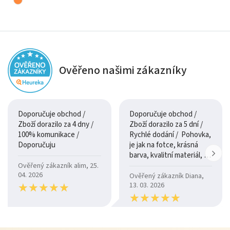
Ověřeno našimi zákazníky
Doporučuje obchod /
Doporučuje obchod /
Zboží dorazilo za 4 dny /
Zboží dorazilo za 5 dní /
100% komunikace /
Rychlé dodání / Pohovka,
Doporučuju
je jak na fotce, krásná
barva, kvalitní materiál, a
je moc pohodlná.
Ověřený zákazník alim, 25.
04. 2026
Ověřený zákazník Diana,
★
★
★
★
★
★
★
★
★
★
13. 03. 2026
★
★
★
★
★
★
★
★
★
★