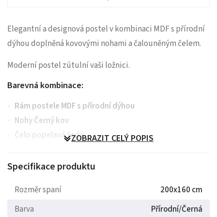
Elegantní a designová postel v kombinaci MDF s přírodní
dýhou doplněná kovovými nohami a čalouněným čelem.
Moderní postel zútulní vaši ložnici.
Barevná kombinace:
Rám postele MDF s přírodní dýhou
Nohy Černý kov
Čelo popelavá šedá
ZOBRAZIT CELÝ POPIS
Rozměr spaní 160x200 ( Lze použít Matrace 2x 80cm, nebo
Specifikace produktu
jednotnou 160cm.)
Rozměr spaní
200x160 cm
Součástí postele je rošt lamelový. ( Matrace není
součástí balení )
Barva
Přírodní/Černá