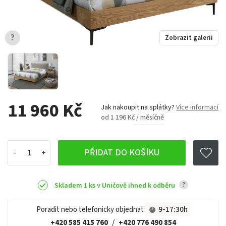
?
Zobrazit galerii
11 960 Kč
Jak nakoupit na splátky?
Více informací
od 1 196 Kč / měsíčně
PŘIDAT DO KOŠÍKU
?
Skladem 1 ks v Uničově ihned k odběru
Poradit nebo telefonicky objednat
9-17:30h
+420 585 415 760
/
+420 776 490 854