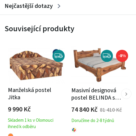
Nejčastější dotazy
Související produkty
-8%
Manželská postel
Masivní designová
Jitka
postel BELINDA s
úložným prostorem z
9 990
Kč
74 840
Kč
81 410
Kč
jilmového dřeva
Skladem 1 ks v Olomouci
Doručíme do 2-8 týdnů
ihned k odběru