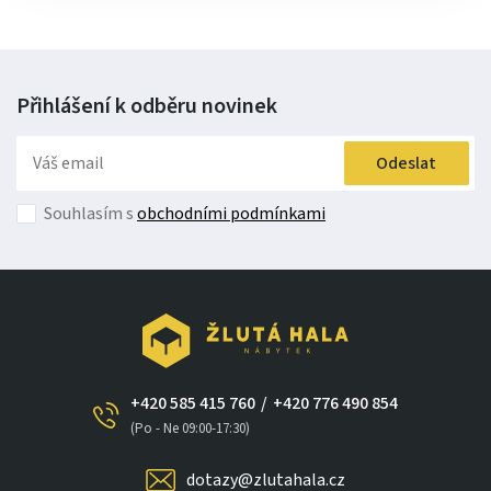
Přihlášení k odběru
novinek
Odeslat
Souhlasím s
obchodními podmínkami
+420 585 415 760
/
+420 776 490 854
(Po - Ne 09:00-17:30)
dotazy@zlutahala.cz