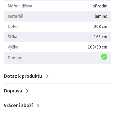
Potřebné informace:
Moření dřeva
přírodní
Materiál
lamino
Výška čalouněného čela 100cm
Umístění výšky roštu od podlahy 26cm
Délka
208 cm
Přesah bočnice od roštu 5cm
Šířka
165 cm
Výška mezi podlahou a spodní hranou bočnice 15cm
Výška
100/30 cm
Postel je dodávána v Demontu
Demont
Dotaz k produktu
Doprava
Vrácení zboží