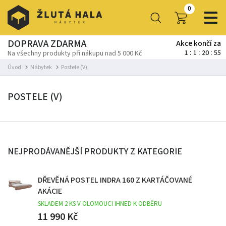
0
DOPRAVA ZDARMA
Akce končí za
1
1
20
55
Na všechny produkty při nákupu nad 5 000 Kč
Úvod
Nábytek
Postele (V)
POSTELE (V)
NEJPRODÁVANĚJŠÍ PRODUKTY Z KATEGORIE
DŘEVĚNÁ POSTEL INDRA 160 Z KARTÁČOVANÉ
AKÁCIE
SKLADEM 2 KS V OLOMOUCI IHNED K ODBĚRU
11 990 Kč