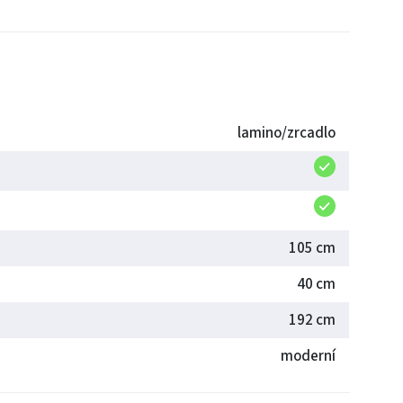
lamino/zrcadlo
105 cm
40 cm
192 cm
moderní