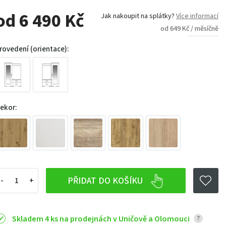
od 6 490 Kč
Jak nakoupit na splátky?
Více informací
od 649 Kč / měsíčně
rovedení (orientace):
ekor:
PŘIDAT DO KOŠÍKU
Skladem 4 ks na prodejnách v Uničově a Olomouci
?