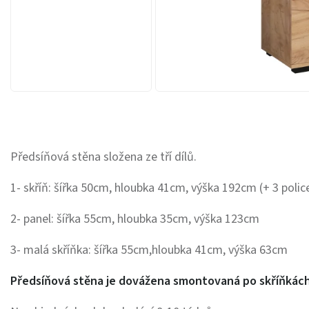
Předsíňová stěna složena ze tří dílů.
1- skříň: šířka 50cm, hloubka 41cm, výška 192cm (+ 3 polic
2- panel: šířka 55cm, hloubka 35cm, výška 123cm
3- malá skříňka: šířka 55cm,hloubka 41cm, výška 63cm
Předsíňová stěna je dovážena smontovaná po skříňkách