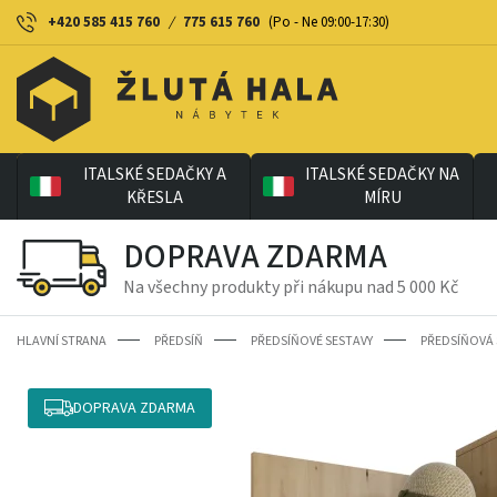
+420 585 415 760
/
775 615 760
(Po - Ne 09:00-17:30)
ITALSKÉ SEDAČKY A
ITALSKÉ SEDAČKY NA
KŘESLA
MÍRU
DOPRAVA ZDARMA
Na všechny produkty při nákupu nad 5 000 Kč
HLAVNÍ STRANA
PŘEDSÍŇ
PŘEDSÍŇOVÉ SESTAVY
PŘEDSÍŇOVÁ
DOPRAVA ZDARMA