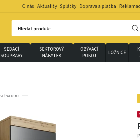
O nás
Aktuality
Splátky
Doprava a platba
Reklama
Hledat produkt
SEDACÍ
SEKTOROVÝ
OBÝVACÍ
K
LOŽNICE
SOUPRAVY
NÁBYTEK
POKOJ
 STĚNA DUO
P