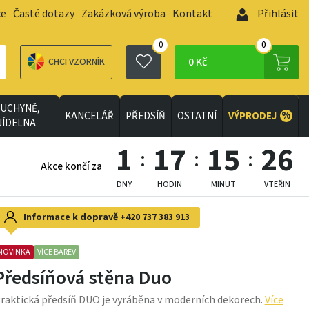
ce
Časté dotazy
Zakázková výroba
Kontakt
Přihlásit
0
0
0 Kč
CHCI VZORNÍK
UCHYNĚ,
%
KANCELÁŘ
PŘEDSÍŇ
OSTATNÍ
VÝPRODEJ
JÍDELNA
1
17
15
24
Akce končí za
DNY
HODIN
MINUT
VTEŘIN
Informace k dopravě
+420 737 383 913
NOVINKA
VÍCE BAREV
Předsíňová stěna Duo
raktická předsíň DUO je vyráběna v moderních dekorech.
Více