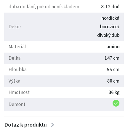
doba dodání, pokud není skladem
8-12 dnů
nordická
Dekor
borovice/
divoký dub
Materiál
lamino
Délka
147 cm
Hloubka
55 cm
Výška
80 cm
Hmotnost
36 kg
Demont
Dotaz k produktu