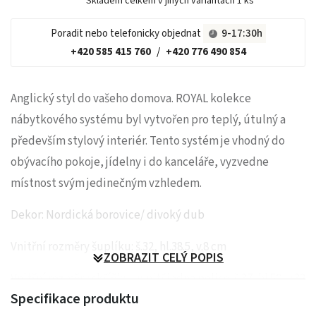
Skladem celkem v jiných variantách
1 ks
Poradit nebo telefonicky objednat
9-17:30h
+420 585 415 760
/
+420 776 490 854
Anglický styl do vašeho domova. ROYAL kolekce
nábytkového systému byl vytvořen pro teplý, útulný a
především stylový interiér. Tento systém je vhodný do
obývacího pokoje, jídelny i do kanceláře, vyzvedne
místnost svým jedinečným vzhledem.
Dekor: Nordická borovice/ divoký dub
Vnitřní rozměry šuplíku: š.32, hl.38.5, v.8 cm
ZOBRAZIT CELÝ POPIS
Vnitřní rozměry skříňky: uvnitř jedna police: š.37, hl.50, v.32
Specifikace produktu
cm