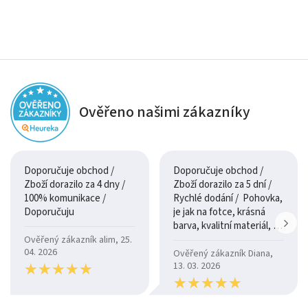
Ověřeno našimi zákazníky
Doporučuje obchod /
Doporučuje obchod /
Zboží dorazilo za 4 dny /
Zboží dorazilo za 5 dní /
100% komunikace /
Rychlé dodání / Pohovka,
Doporučuju
je jak na fotce, krásná
barva, kvalitní materiál, a
je moc pohodlná.
Ověřený zákazník alim, 25.
04. 2026
Ověřený zákazník Diana,
★
★
★
★
★
★
★
★
★
★
13. 03. 2026
★
★
★
★
★
★
★
★
★
★