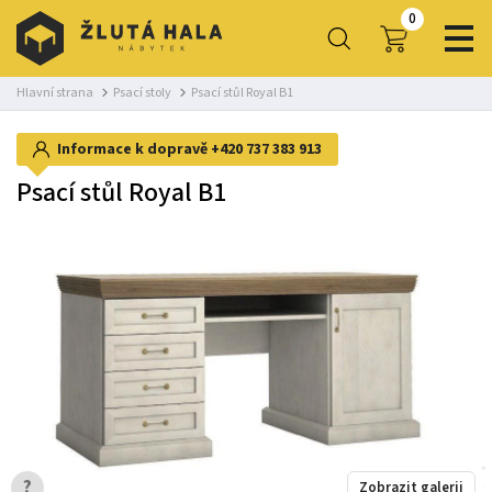
0
Hlavní strana
Psací stoly
Psací stůl Royal B1
Informace k dopravě
+420 737 383 913
Psací stůl Royal B1
?
Zobrazit galerii