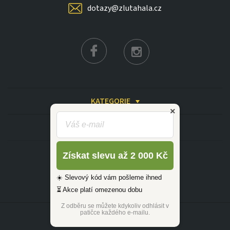
dotazy@zlutahala.cz
KATEGORIE
INFORMACE
Získat slevu až 2 000 Kč
☀️ Slevový kód vám pošleme ihned
⏳ Akce platí omezenou dobu
Z odběru se můžete kdykoliv odhlásit v
patičce každého e-mailu.
©2026 ŽLUTÁ HALA