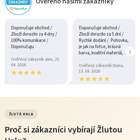
Ověřeno našimi zákazníky
Doporučuje obchod /
Doporučuje obchod /
Zboží dorazilo za 4 dny /
Zboží dorazilo za 5 dní /
100% komunikace /
Rychlé dodání / Pohovka,
Doporučuju
je jak na fotce, krásná
barva, kvalitní materiál, a
je moc pohodlná.
Ověřený zákazník alim, 25.
04. 2026
Ověřený zákazník Diana,
★
★
★
★
★
★
★
★
★
★
13. 03. 2026
★
★
★
★
★
★
★
★
★
★
ŽLUTÁ HALA
Proč si zákazníci vybírají Žlutou