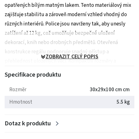
opatřených bílým matným lakem. Tento materiálový mix
zajišťuje stabilitu a zároveň moderní vzhled vhodný do
různých interiérů. Police jsou navrženy tak, aby unesly
zatížení až 12 kg, což umožňuje bezpečné uložení
dekorací, knih nebo drobných předmětů. Otevřená
konstrukce regálu podporuje snadný přístup a
ZOBRAZIT CELÝ POPIS
přehlednost uložených věcí. Kompaktní rozměry a
decentní barevné provedení umožňují univerzální využití
Specifikace produktu
v domácnostech i kancelářích.
Rozměr
30x29x100 cm cm
Rozměry: 30x29x100 cm
Hmotnost
5.5 kg
Hmotnost: 5 kg
Dotaz k produktu