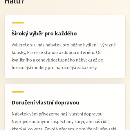
Halu?
Široký výběr pro každého
Vyberete si u nás nábytek pro běžné bydlení i výrazné
kousky, které se stanou ozdobou interiéru. Od
kvalitního a cenově dostupného nábytku až po
luxusnější modely pro náročnější zákazníky.
Doručení vlastní dopravou
Nábytek vám přivezeme naší vlastní dopravou.
Nepřijede anonymní uspěchaný kurýr, ale náš řidič,
který ví, co veze. Zavolá předem, pomůže při převzetí