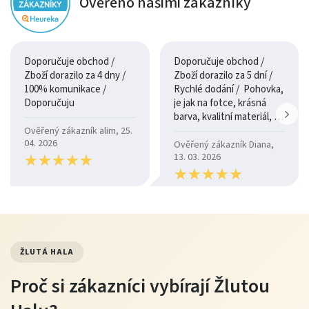
Ověřeno našimi zákazníky
Doporučuje obchod /
Doporučuje obchod /
Zboží dorazilo za 4 dny /
Zboží dorazilo za 5 dní /
100% komunikace /
Rychlé dodání / Pohovka,
Doporučuju
je jak na fotce, krásná
barva, kvalitní materiál, a
je moc pohodlná.
Ověřený zákazník alim, 25.
04. 2026
Ověřený zákazník Diana,
★
★
★
★
★
★
★
★
★
★
13. 03. 2026
★
★
★
★
★
★
★
★
★
★
ŽLUTÁ HALA
Proč si zákazníci vybírají Žlutou