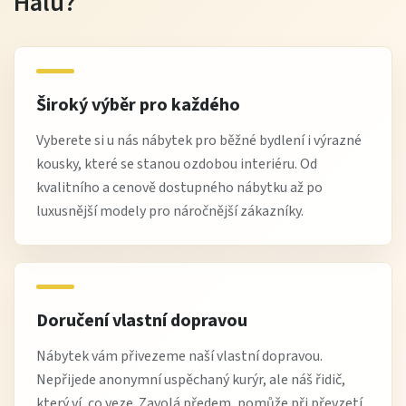
Halu?
Široký výběr pro každého
Vyberete si u nás nábytek pro běžné bydlení i výrazné
kousky, které se stanou ozdobou interiéru. Od
kvalitního a cenově dostupného nábytku až po
luxusnější modely pro náročnější zákazníky.
Doručení vlastní dopravou
Nábytek vám přivezeme naší vlastní dopravou.
Nepřijede anonymní uspěchaný kurýr, ale náš řidič,
který ví, co veze. Zavolá předem, pomůže při převzetí