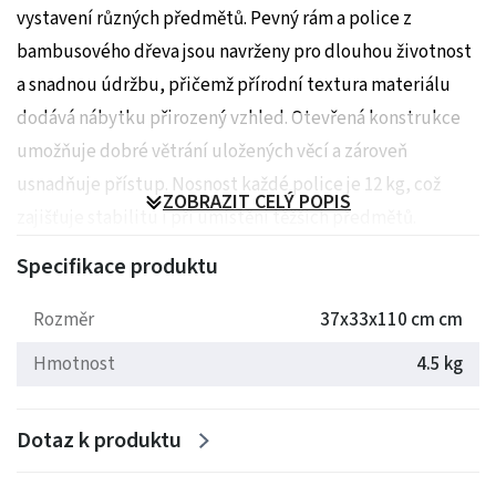
vystavení různých předmětů. Pevný rám a police z
bambusového dřeva jsou navrženy pro dlouhou životnost
a snadnou údržbu, přičemž přírodní textura materiálu
dodává nábytku přirozený vzhled. Otevřená konstrukce
umožňuje dobré větrání uložených věcí a zároveň
usnadňuje přístup. Nosnost každé police je 12 kg, což
ZOBRAZIT CELÝ POPIS
zajišťuje stabilitu i při umístění těžších předmětů.
Kompaktní rozměry regálu umožňují jeho využití v
Specifikace produktu
různých typech interiérů, od koupelen po obývací pokoje.
Rozměr
37x33x110 cm cm
Rozměry: 37x33x110 cm
Hmotnost
4.5 kg
Hmotnost: 4 kg
Dotaz k produktu