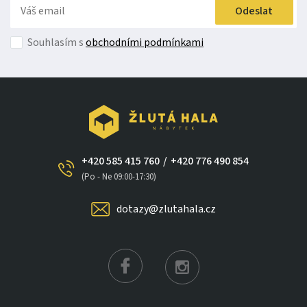
Odeslat
Souhlasím s
obchodními podmínkami
+420 585 415 760
/
+420 776 490 854
(Po - Ne 09:00-17:30)
×
dotazy@zlutahala.cz