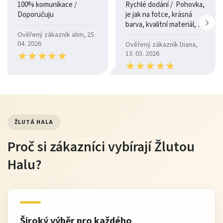
100% komunikace /
Rychlé dodání / Pohovka,
Doporučuju
je jak na fotce, krásná
barva, kvalitní materiál, a
je moc pohodlná.
Ověřený zákazník alim, 25.
04. 2026
Ověřený zákazník Diana,
★
★
★
★
★
★
★
★
★
★
13. 03. 2026
★
★
★
★
★
★
★
★
★
★
ŽLUTÁ HALA
Proč si zákazníci vybírají Žlutou
Halu?
Široký výběr pro každého