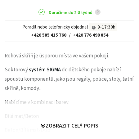
?
Doručíme do 2-8 týdnů
Poradit nebo telefonicky objednat
9-17:30h
+420 585 415 760
/
+420 776 490 854
Rohová skříň je úsporou místa ve vašem pokoji.
Sektorový
systém SIGMA
do dětského pokoje nabízí
spoustu komponentů, jako jsou regály, police, stoly, šatní
skříně, komody..
Nabízíme v kombinaci barev:
Bílá mat/Beton
ZOBRAZIT CELÝ POPIS
Beton/Bílá mat/Dub