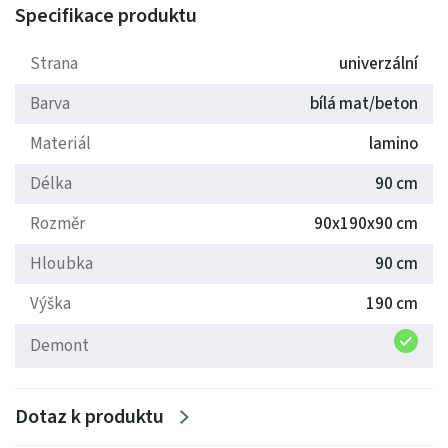
Specifikace produktu
Vybírejte z nabízených variant.
Dodáváme v demontu.
Strana
univerzální
Barva
bílá mat/beton
Materiál
lamino
Délka
90 cm
Rozměr
90x190x90 cm
Hloubka
90 cm
Výška
190 cm
Demont
Dotaz k produktu