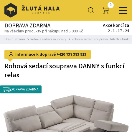
0
DOPRAVA ZDARMA
Akce končí za
2
1
17
23
Na všechny produkty při nákupu nad 5 000 Kč
Hlavní strana
Rohové sedací soupravy
Rohová sedací souprava DANNY s funkcí 
Informace k dopravě
+420 737 383 913
Rohová sedací souprava DANNY s funkcí
relax
DOPRAVA ZDARMA
-6%