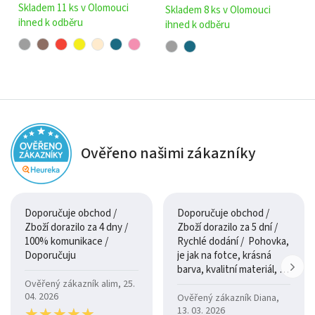
Skladem 11 ks v Olomouci
Skladem 8 ks v Olomouci
Chcete se dozvědět více?
ihned k odběru
ihned k odběru
Neváhejte nás kontaktovat a rádi vám poskytneme další
informace nebo vám pomůžeme s výběrem vhodné
konfigurace.
Návod k nabíjení baterie polohovacího dílu:
Ověřeno našimi zákazníky
Příprava:
Najděte napájecí konektor, který se
nachází ve spodní části sedačky a zapojte do něj
Doporučuje obchod /
Doporučuje obchod /
přiložený adaptér.
Zboží dorazilo za 4 dny /
Zboží dorazilo za 5 dní /
100% komunikace /
Rychlé dodání / Pohovka,
Připojení k síti:
Druhý konec adaptéru zapojte do
Doporučuju
je jak na fotce, krásná
barva, kvalitní materiál, a
standardní elektrické zásuvky (230 V). Proces
je moc pohodlná.
Ověřený zákazník alim, 25.
nabíjení se spustí automaticky.
04. 2026
Ověřený zákazník Diana,
★
★
★
★
★
★
★
★
★
★
13. 03. 2026