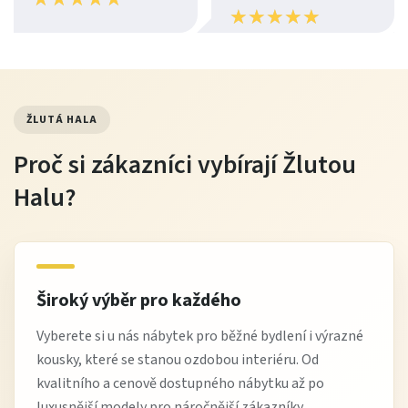
★
★
★
★
★
★
★
★
★
★
Průběh nabíjení:
Během doplňování energie svítí na
adaptéru červená LED kontrolka.
Dokončení:
Jakmile je baterie plně nabitá, barva
LED kontrolky se změní na zelenou.
ŽLUTÁ HALA
Odpojení:
Po nabití odpojte nabíječku z elektrické
Proč si zákazníci vybírají Žlutou
sítě i ze samotné sedačky.
Halu?
💡 Tip pro údržbu: Baterii doporučujeme znovu dobít ve
chvíli, kdy zaznamenáte, že je pohyb polohovacího
mechanismu pomalejší než obvykle.
Široký výběr pro každého
Vyberete si u nás nábytek pro běžné bydlení i výrazné
kousky, které se stanou ozdobou interiéru. Od
kvalitního a cenově dostupného nábytku až po
luxusnější modely pro náročnější zákazníky.