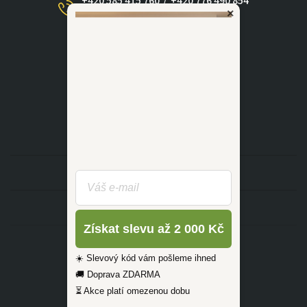
+420 585 415 760
/
+420 776 490 854
×
(Po - Ne 09:00-17:30)
dotazy@zlutahala.cz
KATEGORIE
INFORMACE
Získat slevu až 2 000 Kč
☀️ Slevový kód vám pošleme ihned
🚚 Doprava ZDARMA
⏳ Akce platí omezenou dobu