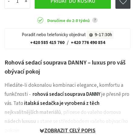
PŘIDAT DO KOŠÍKU
?
Doručíme do 2-8 týdnů
Poradit nebo telefonicky objednat
9-17:30h
+420 585 415 760
/
+420 776 490 854
Rohová sedací souprava DANNY – luxus pro váš
obývací pokoj
Hledáte-li dokonalou kombinaci elegance, komfortu a
funkčnosti -
rohová sedací souprava DANNY
je přesně pro
vás. Tato
italská sedačka je vyrobená z těch
nejkvalitnějších materiálů
, přinese do vašeho domova
nádech luxusu
a stane se středobodem vašeho obývacího
pokoje.
ZOBRAZIT CELÝ POPIS