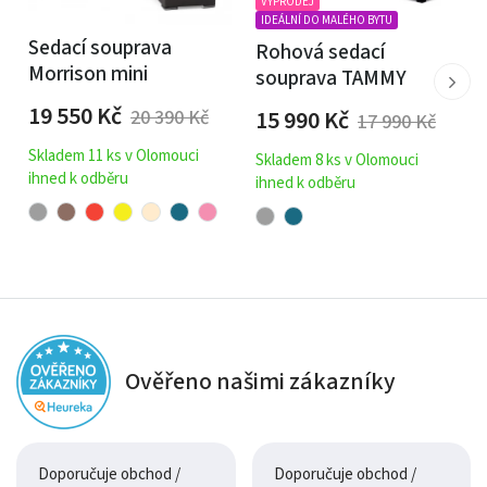
VÝPRODEJ
je přesně váš styl? Podívejte se také na
sedací soupravu
IDEÁLNÍ DO MALÉHO BYTU
Sedací souprava
Rohová sedací
SKANDI
.
Morrison mini
souprava TAMMY
Bude se vám líbit:
19 550
Kč
15 990
Kč
20 390
Kč
17 990
Kč
Atraktivní prošívání.
Skladem 11 ks v Olomouci
Skladem 8 ks v Olomouci
ihned k odběru
ihned k odběru
Rozkládací úprava.
Úložný prostor.
Ověřeno našimi zákazníky
Doporučuje obchod /
Doporučuje obchod /