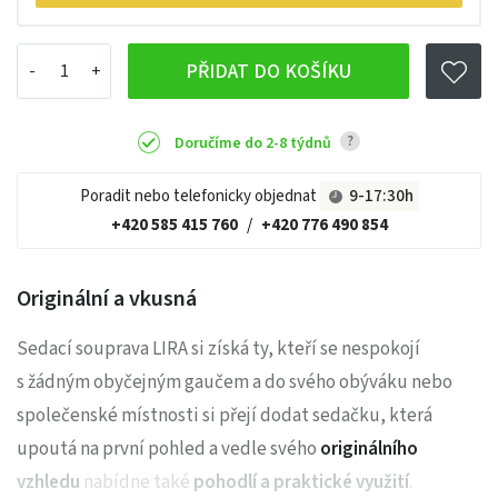
PŘIDAT DO KOŠÍKU
?
Doručíme do 2-8 týdnů
Poradit nebo telefonicky objednat
9-17:30h
+420 585 415 760
/
+420 776 490 854
Originální a vkusná
Sedací souprava LIRA si získá ty, kteří se nespokojí
s žádným obyčejným gaučem a do svého obýváku nebo
společenské místnosti si přejí dodat sedačku, která
upoutá na první pohled a vedle svého
originálního
vzhledu
nabídne také
pohodlí a praktické využití
.