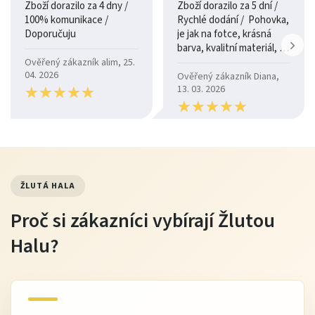
Zboží dorazilo za 4 dny /
Zboží dorazilo za 5 dní /
100% komunikace /
Rychlé dodání / Pohovka,
Doporučuju
je jak na fotce, krásná
barva, kvalitní materiál, a
je moc pohodlná.
Ověřený zákazník alim, 25.
04. 2026
Ověřený zákazník Diana,
★
★
★
★
★
★
★
★
★
★
13. 03. 2026
★
★
★
★
★
★
★
★
★
★
ŽLUTÁ HALA
Proč si zákazníci vybírají Žlutou
Halu?