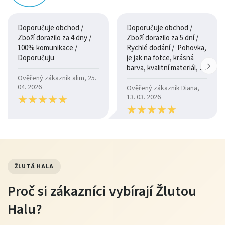
Rozkládací lůžko a úložný prostor šetří místo.
Pohodlné posezení a nadčasový design.
Doporučuje obchod /
Doporučuje obchod /
Zboží dorazilo za 4 dny /
Zboží dorazilo za 5 dní /
100% komunikace /
Rychlé dodání / Pohovka,
Doporučuju
je jak na fotce, krásná
barva, kvalitní materiál, a
je moc pohodlná.
Ověřený zákazník alim, 25.
04. 2026
Ověřený zákazník Diana,
★
★
★
★
★
★
★
★
★
★
13. 03. 2026
★
★
★
★
★
★
★
★
★
★
ŽLUTÁ HALA
Proč si zákazníci vybírají Žlutou
Halu?