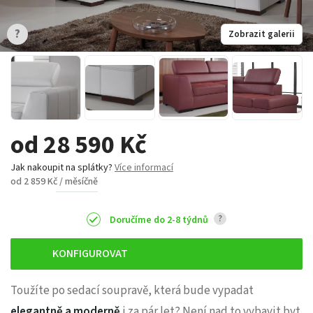
?
Zobrazit galerii
od 28 590 Kč
Jak nakoupit na splátky?
Více informací
od 2 859 Kč / měsíčně
?
Doručíme do 2-8 týdnů
KONFIGUROVAT
Toužíte po sedací soupravě, která bude vypadat
elegantně a moderně
i za pár let? Není nad to vybavit byt