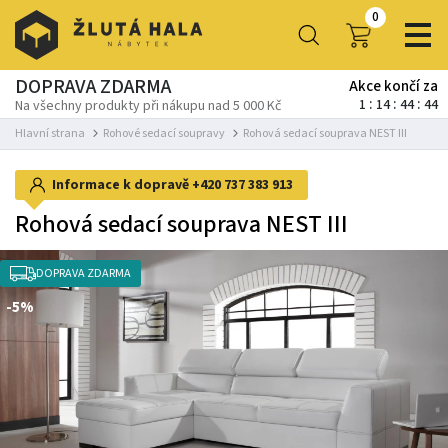
0
DOPRAVA ZDARMA
Akce končí za
1
14
44
43
Na všechny produkty při nákupu nad 5 000 Kč
Hlavní strana
Rohové sedací soupravy
Rohová sedací souprava NEST III
Informace k dopravě
+420 737 383 913
Rohová sedací souprava NEST III
DOPRAVA ZDARMA
-5%