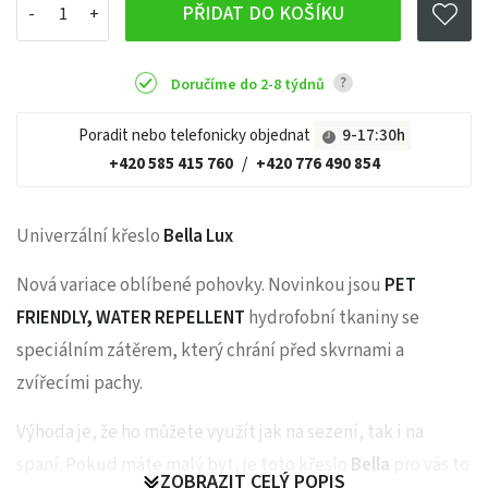
PŘIDAT DO KOŠÍKU
?
Doručíme do 2-8 týdnů
Poradit nebo telefonicky objednat
9-17:30h
+420 585 415 760
/
+420 776 490 854
Univerzální křeslo
Bella Lux
Nová variace oblíbené pohovky.
Novinkou jsou
PET
FRIENDLY, WATER REPELLENT
hydrofobní tkaniny se
speciálním zátěrem, který chrání před skvrnami a
zvířecími pachy.
Výhoda je, že ho můžete využít jak na sezení, tak i na
spaní. Pokud máte malý byt, je toto křeslo
Bella
pro vás to
ZOBRAZIT CELÝ POPIS