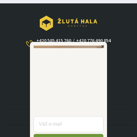
+420 585 415 760
/
+420 776 490 854
×
(Po - Ne 09:00-17:30)
dotazy@zlutahala.cz
KATEGORIE
INFORMACE