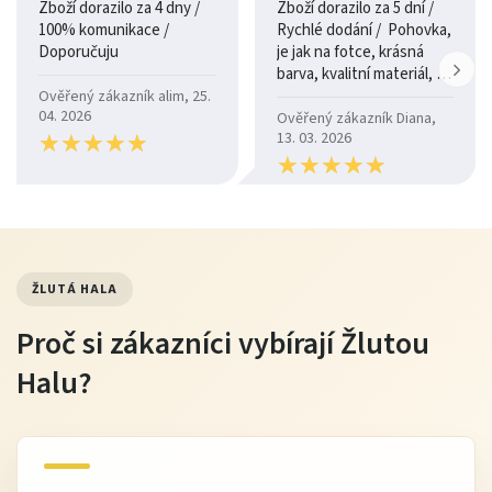
Zboží dorazilo za 4 dny /
Zboží dorazilo za 5 dní /
100% komunikace /
Rychlé dodání / Pohovka,
Doporučuju
je jak na fotce, krásná
barva, kvalitní materiál, a
je moc pohodlná.
Ověřený zákazník alim, 25.
04. 2026
Ověřený zákazník Diana,
★
★
★
★
★
★
★
★
★
★
13. 03. 2026
★
★
★
★
★
★
★
★
★
★
ŽLUTÁ HALA
Proč si zákazníci vybírají Žlutou
Halu?