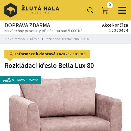
0
DOPRAVA ZDARMA
Akce končí za
1
2
24
3
Na všechny produkty při nákupu nad 5 000 Kč
Hlavní strana
Křesla
Rozkládací křeslo Bella Lux 80
Informace k dopravě
+420 737 383 913
Rozkládací křeslo Bella Lux 80
DOPRAVA ZDARMA