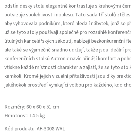
odstín desky stolu elegantně kontrastuje s kruhovými čern
potvrzuje spolehlivost i noblesu. Tato sada tří stolů ztěle
aby vyhovovala podnikům, které hledají nábytek, jenž se při
už se tyto stoly používají společně pro rozsáhlé konferenč
útulných kancelářských zákoutí, nabízejí bezkonkurenční fle
ale také se výjimečně snadno udržují, takže jsou ideální pr
konferenčních stolků Autronic navíc přináší komfort a pohodl
vtiskne každé místnosti charakter a zajistí, že se tyto sto
kamkoli. Kromě jejich vizuální přitažlivosti jsou díky pr
jakéhokoli prostředí vynikající volbou pro každého, kdo ch
Rozměry: 60 x 60 x 51 cm
Hmotnost: 14.5 kg
Kód produktu: AF-3008 WAL