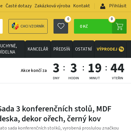
ce
Časté dotazy
Zakázková výroba
Kontakt
Přihlásit
0
0
0 Kč
CHCI VZORNÍK
UCHYNĚ,
%
KANCELÁŘ
PŘEDSÍŇ
OSTATNÍ
VÝPRODEJ
JÍDELNA
3
3
19
41
Akce končí za
DNY
HODIN
MINUT
VTEŘIN
Sada 3 konferenčních stolů, MDF
deska, dekor ořech, černý kov
ato sada konferenčních stolků, vyrobená proslulou značkou