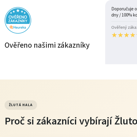
Doporučuje ob
Ověřený zákazn
★
★
★
★
★
★
★
★
Ověřeno našimi zákazníky
ŽLUTÁ HALA
Proč si zákazníci vybírají Žlu