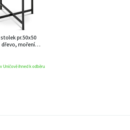
 stolek pr.50x50
 dřevo, moření
vové černé nohy
 v Uničově ihned k odběru