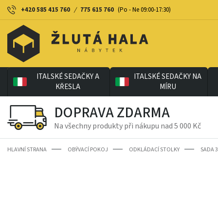
+420 585 415 760
/
775 615 760
(Po - Ne 09:00-17:30)
ITALSKÉ SEDAČKY A
ITALSKÉ SEDAČKY NA
KŘESLA
MÍRU
DOPRAVA ZDARMA
Na všechny produkty při nákupu nad 5 000 Kč
HLAVNÍ STRANA
OBÝVACÍ POKOJ
ODKLÁDACÍ STOLKY
SADA 