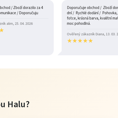
chod / Zboží dorazilo za 4
Doporučuje obchod / Zboží dora
dny / 100% komunikace / Doporučuju
dní / Rychlé dodání / Pohovka, je jak na
fotce, krásná barva, kvalitní mate
moc pohodlná.
ík alim, 25. 04. 2026
★
★
Ověřený zákazník Diana, 13. 03. 
★
★
★
★
★
★
★
★
★
★
tou Halu?