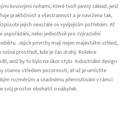
ými kovovými nohami, které tvoří pevný základ, jenž
sňuje praktičnost a všestrannost a je navržena tak,
způsobí jejich neustále se vyvíjejícím potřebám. Ať
ní uspořádání, nebo jednotlivě pro zvýraznění
xibilitu. Jejich povrchy mají nejen majestátní vzhled,
o rušná prostředí, kde je čas drahý. Kolekce
í, aniž by to bylo na úkor stylu. Industriální design
lky stanou středem pozornosti, ať už je umístíte
aktickým rozměrům a snadnému přemisťování v rámci
ce svůj prostor obohatit o nábytek.