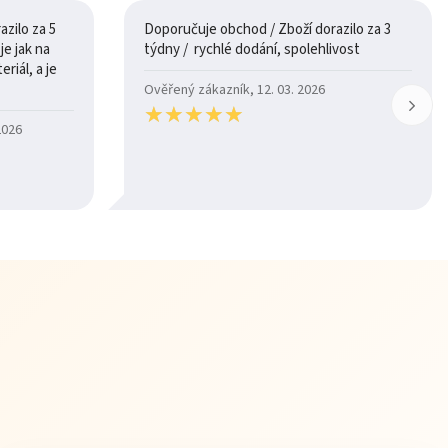
zilo za 5
Doporučuje obchod / Zboží dorazilo za 3
týdny / rychlé dodání, spolehlivost
riál, a je
Ověřený zákazník, 12. 03. 2026
★
★
★
★
★
★
★
★
★
★
2026