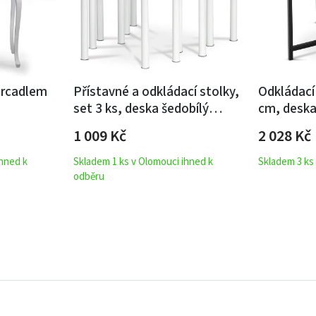
zrcadlem
Přístavné a odkládací stolky,
Odkládací
set 3 ks, deska šedobílý
cm, deska
mramor, kovové nohy, bílý
ořech, ko
1 009
Kč
2 028
Kč
ihned k
Skladem 1 ks v Olomouci ihned k
Skladem 3 ks
odběru