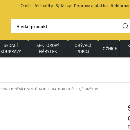
O nás
Aktuality
Splátky
Doprava a platba
Reklama
Hledat produkt
SEDACÍ
SEKTOROVÝ
OBÝVACÍ
K
LOŽNICE
SOUPRAVY
NÁBYTEK
POKOJ
3 KONFERENČNÍCH STOLŮ, MDF DESKA, DEKOR OŘECH, ČERNÝ KOV
T