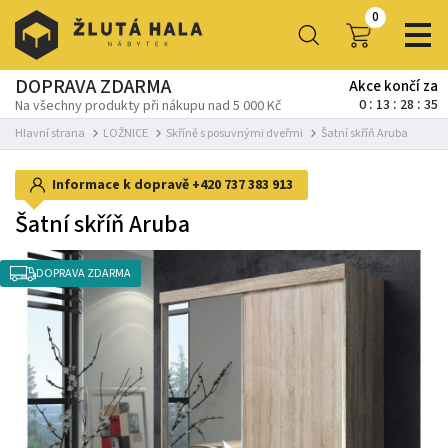
0
DOPRAVA ZDARMA
Akce končí za
0
13
28
33
Na všechny produkty při nákupu nad 5 000 Kč
Hlavní strana
LOŽNICE
Skříně s posuvnými dveřmi
Šatní skříň Aruba
Informace k dopravě
+420 737 383 913
Šatní skříň Aruba
DOPRAVA ZDARMA