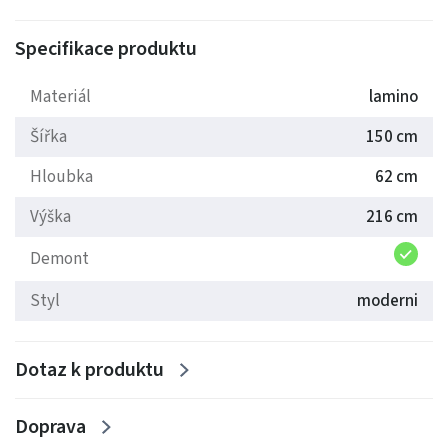
Specifikace produktu
Materiál
lamino
Šířka
150 cm
Hloubka
62 cm
Výška
216 cm
Demont
Styl
moderni
Dotaz k produktu
Doprava