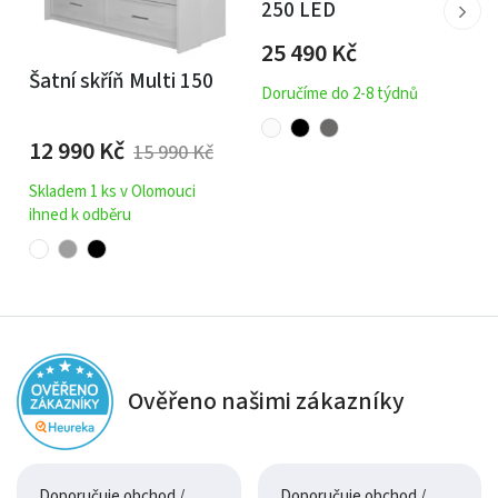
250 LED
25 490
Kč
Šatní skříň Multi 150
Doručíme do 2-8 týdnů
12 990
Kč
15 990
Kč
Skladem 1 ks v Olomouci
ihned k odběru
Ověřeno našimi zákazníky
Doporučuje obchod /
Doporučuje obchod /