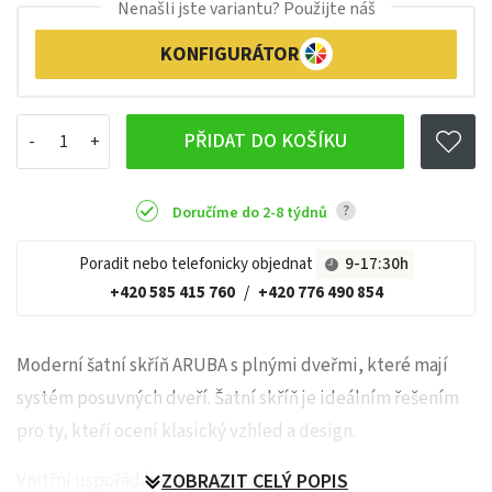
Nenašli jste variantu? Použijte náš
KONFIGURÁTOR
PŘIDAT DO KOŠÍKU
?
Doručíme do 2-8 týdnů
Poradit nebo telefonicky objednat
9-17:30h
+420 585 415 760
/
+420 776 490 854
Moderní šatní skříň ARUBA s plnými dveřmi, které mají
systém posuvných dveří. Šatní skříň je ideálním řešením
pro ty, kteří ocení klasický vzhled a design.
Vnitřní uspořádání, viz fotografie.
ZOBRAZIT CELÝ POPIS