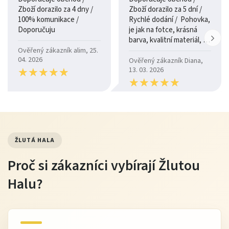
Zboží dorazilo za 4 dny /
Zboží dorazilo za 5 dní /
100% komunikace /
Rychlé dodání / Pohovka,
Doporučuju
je jak na fotce, krásná
barva, kvalitní materiál, a
je moc pohodlná.
Ověřený zákazník alim, 25.
04. 2026
Ověřený zákazník Diana,
★
★
★
★
★
★
★
★
★
★
13. 03. 2026
★
★
★
★
★
★
★
★
★
★
ŽLUTÁ HALA
Proč si zákazníci vybírají Žlutou
Halu?