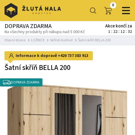
0
DOPRAVA ZDARMA
Akce končí za
1
22
12
31
Na všechny produkty při nákupu nad 5 000 Kč
Hlavní strana
LOŽNICE
Skříně dveřové
Šatní skříň BELLA 200
Informace k dopravě
+420 737 383 913
Šatní skříň BELLA 200
DOPRAVA ZDARMA