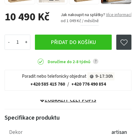
10 490 Kč
Jak nakoupit na splátky?
Více informací
od 1 049 Kč / měsíčně
PŘIDAT DO KOŠÍKU
?
Doručíme do 2-8 týdnů
Poradit nebo telefonicky objednat
9-17:30h
+420 585 415 760
/
+420 776 490 854
ZOBRAZIT CELÝ POPIS
Specifikace produktu
Dekor
artisan