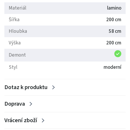
Materiál
lamino
Šířka
200 cm
Hloubka
58 cm
Výška
200 cm
Demont
Styl
moderní
Dotaz k produktu
Doprava
Vrácení zboží