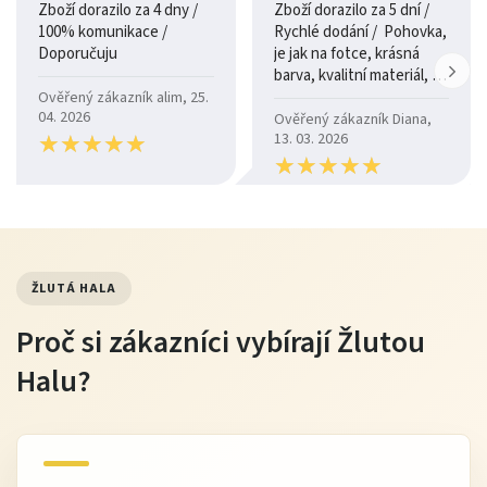
Zboží dorazilo za 4 dny /
Zboží dorazilo za 5 dní /
100% komunikace /
Rychlé dodání / Pohovka,
Doporučuju
je jak na fotce, krásná
barva, kvalitní materiál, a
je moc pohodlná.
Ověřený zákazník alim, 25.
04. 2026
Ověřený zákazník Diana,
★
★
★
★
★
★
★
★
★
★
13. 03. 2026
★
★
★
★
★
★
★
★
★
★
ŽLUTÁ HALA
Proč si zákazníci vybírají Žlutou
Halu?