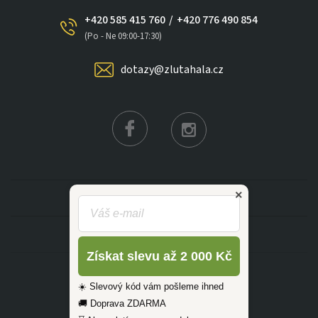
+420 585 415 760
/
+420 776 490 854
(Po - Ne 09:00-17:30)
dotazy@zlutahala.cz
×
KATEGORIE
INFORMACE
Získat slevu až 2 000 Kč
☀️ Slevový kód vám pošleme ihned
🚚 Doprava ZDARMA