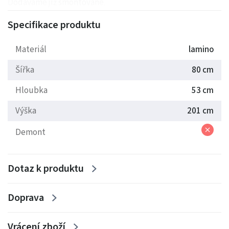
Dodáváme již smontované.
Specifikace produktu
Barva: Dub bordeux
Nabízíme variantu policovou, nebo šatní.
Materiál
lamino
Šířka
80 cm
Hloubka
53 cm
Výška
201 cm
Demont
Dotaz k produktu
Doprava
Vrácení zboží