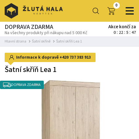
0
DOPRAVA ZDARMA
Akce končí za
0
22
5
47
Na všechny produkty při nákupu nad 5 000 Kč
Hlavní strana
Šatní skříně
Šatní skříň Lea 1
Informace k dopravě
+420 737 383 913
Šatní skříň Lea 1
DOPRAVA ZDARMA