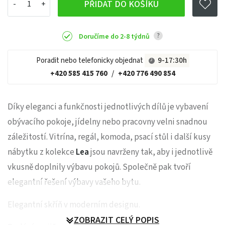
PŘIDAT DO KOŠÍKU
?
Doručíme do 2-8 týdnů
Poradit nebo telefonicky objednat
9-17:30h
+420 585 415 760
/
+420 776 490 854
Díky eleganci a funkčnosti jednotlivých dílů je vybavení
obývacího pokoje, jídelny nebo pracovny velni snadnou
záležitostí. Vitrína, regál, komoda, psací stůl i další kusy
nábytku z kolekce
Lea
jsou navrženy tak, aby i jednotlivě
vkusně doplnily výbavu pokojů. Společně pak tvoří
elegantní řešení výbavy vašeho bytu.
Elegantní skříň v moderním designu.
ZOBRAZIT CELÝ POPIS