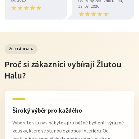
04. 2026
Ověřený zákazník Diana,
★
★
★
★
★
★
★
★
★
★
13. 03. 2026
★
★
★
★
★
★
★
★
★
★
ŽLUTÁ HALA
Proč si zákazníci vybírají Žlutou
Halu?
Široký výběr pro každého
Vyberete si u nás nábytek pro běžné bydlení i výrazné
kousky, které se stanou ozdobou interiéru. Od
kvalitního a cenově dostupného nábytku až po