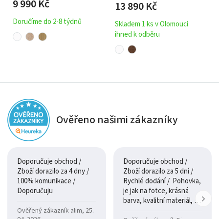
9 990
Kč
13 890
Kč
Doručíme do 2-8 týdnů
Skladem 1 ks v Olomouci
ihned k odběru
Ověřeno našimi zákazníky
Doporučuje obchod /
Doporučuje obchod /
Zboží dorazilo za 4 dny /
Zboží dorazilo za 5 dní /
100% komunikace /
Rychlé dodání / Pohovka,
Doporučuju
je jak na fotce, krásná
barva, kvalitní materiál, a
je moc pohodlná.
Ověřený zákazník alim, 25.