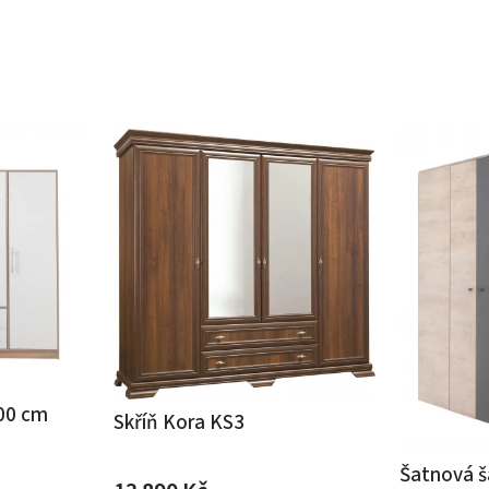
200 cm
Skříň Kora KS3
Šatnová ša