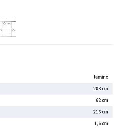
lamino
203 cm
62 cm
216 cm
1,6 cm