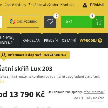
ce
Časté dotazy
Zakázková výroba
Kontakt
Přihlásit
0
0
0 Kč
CHCI VZORNÍK
UCHYNĚ,
%
KANCELÁŘ
PŘEDSÍŇ
OSTATNÍ
VÝPRODEJ
JÍDELNA
Informace k dopravě
+420 737 383 913
Šatní skříň Lux 203
ákazník si může nakonfigurovat vnitřní uspořádání dle přání.
íce
od 13 790 Kč
Jak nakoupit na splátky?
Více informací
od 1 379 Kč / měsíčně