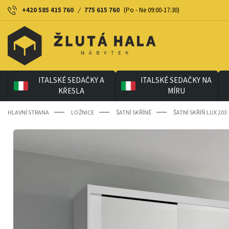
+420 585 415 760
/
775 615 760
(Po - Ne 09:00-17:30)
ITALSKÉ SEDAČKY A
ITALSKÉ SEDAČKY NA
KŘESLA
MÍRU
HLAVNÍ STRANA
LOŽNICE
ŠATNÍ SKŘÍNĚ
ŠATNÍ SKŘÍŇ LUX 203