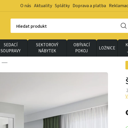
O nás
Aktuality
Splátky
Doprava a platba
Reklama
Hledat produkt
SEDACÍ
SEKTOROVÝ
OBÝVACÍ
K
LOŽNICE
SOUPRAVY
NÁBYTEK
POKOJ
Z
V