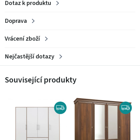
Dotaz k produktu
MATERIÁLY
Doprava
- korpus z laminované nábytkové desky
- čela z laminované nábytkové desky
Vrácení zboží
- plnovýsuvné kuličkové vedení
- plastové nohy
Nejčastější dotazy
Související produkty