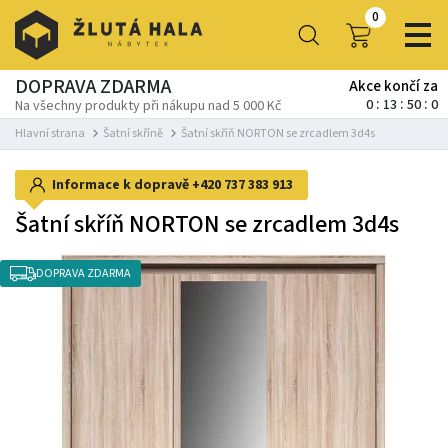
0
DOPRAVA ZDARMA
Akce končí za
0
13
49
59
Na všechny produkty při nákupu nad 5 000 Kč
Hlavní strana
Šatní skříně
Šatní skříň NORTON se zrcadlem 3d4s
Informace k dopravě
+420 737 383 913
Šatní skříň NORTON se zrcadlem 3d4s
DOPRAVA ZDARMA