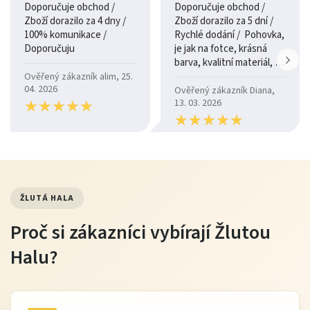
Doporučuje obchod /
Doporučuje obchod /
Zboží dorazilo za 4 dny /
Zboží dorazilo za 5 dní /
100% komunikace /
Rychlé dodání / Pohovka,
Doporučuju
je jak na fotce, krásná
barva, kvalitní materiál, a
je moc pohodlná.
Ověřený zákazník alim, 25.
04. 2026
Ověřený zákazník Diana,
★
★
★
★
★
★
★
★
★
★
13. 03. 2026
★
★
★
★
★
★
★
★
★
★
ŽLUTÁ HALA
Proč si zákazníci vybírají Žlutou
Halu?