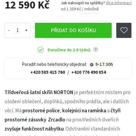
12 590 Kč
Jak nakoupit na splátky?
Více informací
od 1 259 Kč / měsíčně
PŘIDAT DO KOŠÍKU
?
Doručíme do 2-8 týdnů
Poradit nebo telefonicky objednat
9-17:30h
+420 585 415 760
/
+420 776 490 854
Třídveřová šatní skříň NORTON
je perfektním místem pro
uložení oblečení, doplňků, spodního prádla, ale i dalších
věcí. Má
prostorné police
,
kolejnici na ramínka
a
čtyři
prostorné zásuvky
.
Zrcadlo
na prostředních dveřích
zvyšuje funkčnost nábytku
. Odstranění standardních