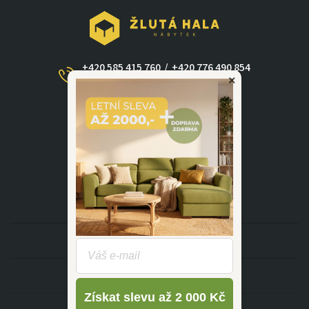
+420 585 415 760
/
+420 776 490 854
×
(Po - Ne 09:00-17:30)
dotazy@zlutahala.cz
KATEGORIE
INFORMACE
Získat slevu až 2 000 Kč