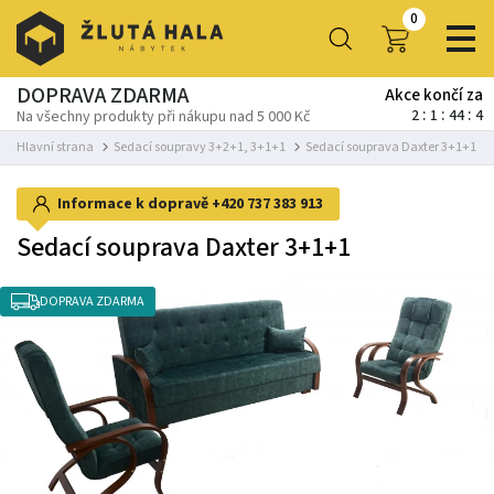
0
DOPRAVA ZDARMA
Akce končí za
2
1
44
3
Na všechny produkty při nákupu nad 5 000 Kč
Hlavní strana
Sedací soupravy 3+2+1, 3+1+1
Sedací souprava Daxter 3+1+1
Informace k dopravě
+420 737 383 913
Sedací souprava Daxter 3+1+1
DOPRAVA ZDARMA