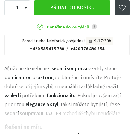
PŘIDAT DO KOŠÍKU
?
Doručíme do 2-8 týdnů
Poradit nebo telefonicky objednat
9-17:30h
+420 585 415 760
/
+420 776 490 854
Ať už chcete nebo ne,
sedací souprava
se vždy stane
dominantou prostoru
, do kterého ji umístíte. Proto je
dobré se při jejím výběru neunáhlit a důkladně zvážit
vzhled
i potřebnou
funkcionalitu
. Pokud je ovšem vaší
prioritou
elegance a styl
, tak si můžete být jistí, že se
sedací soupravou DAXTER
rozhodně chybu neuděláte.
Řešení na míru