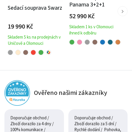
Panama 3+2+1
Velké množství látek, barev a materiálů.
Sedací souprava Swarz
52 990
Kč
Možnost zakoupit křesla zvlášť.
Funkce rozkladu a úložný prostor.
19 990
Kč
Skladem 1 ks v Olomouci
ihned k odběru
Skladem 5 ks na prodejnách v
Uničově a Olomouci
Ověřeno našimi zákazníky
Doporučuje obchod /
Doporučuje obchod /
Zboží dorazilo za 4 dny /
Zboží dorazilo za 5 dní /
100% komunikace /
Rychlé dodání / Pohovka,