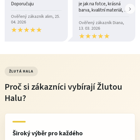
Doporučuju
je jak na fotce, krásná
barva, kvalitní materiál, a
je moc pohodlná.
Ověřený zákazník alim, 25.
04. 2026
Ověřený zákazník Diana,
★
★
★
★
★
★
★
★
★
★
13. 03. 2026
★
★
★
★
★
★
★
★
★
★
ŽLUTÁ HALA
Proč si zákazníci vybírají Žlutou
Halu?
Široký výběr pro každého