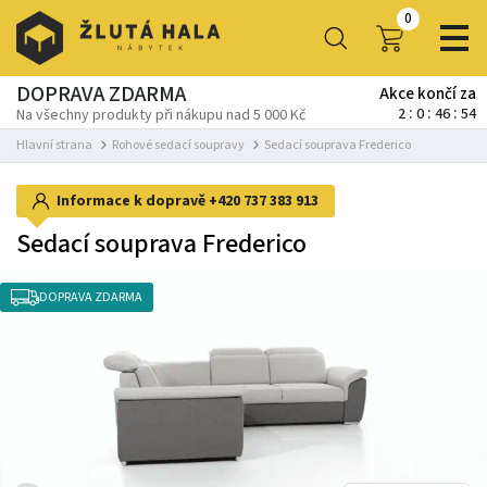
0
DOPRAVA ZDARMA
Akce končí za
2
0
46
54
Na všechny produkty při nákupu nad 5 000 Kč
Hlavní strana
Rohové sedací soupravy
Sedací souprava Frederico
Informace k dopravě
+420 737 383 913
Sedací souprava Frederico
DOPRAVA ZDARMA