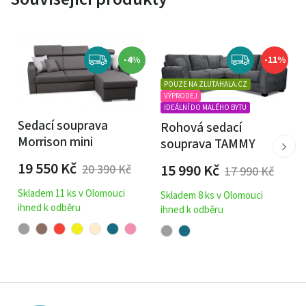
-4%
-11%
POUZE NA ZLUTAHALA.CZ
VÝPRODEJ
IDEÁLNÍ DO MALÉHO BYTU
Sedací souprava
Rohová sedací
Morrison mini
souprava TAMMY
19 550
Kč
15 990
Kč
20 390
Kč
17 990
Kč
Skladem 11 ks v Olomouci
Skladem 8 ks v Olomouci
ihned k odběru
ihned k odběru