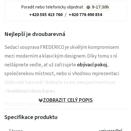
Poradit nebo telefonicky objednat
9-17:30h
+420 585 415 760
/
+420 776 490 854
Nejlepší je dvoubarevná
Sedací souprava FREDERICO je skvělým kompromisem
mezi moderním a klasickým designem. Díky tomu s ní
nešlápnete vedle, ať už zařizujete
obývací pokoj
,
společenskou místnost, nebo si vhodnou reprezentaci
žádá vaše kancelář. Nebojte se ani zaexperimentovat
s
kombinací dvou barev
.
ZOBRAZIT CELÝ POPIS
Pohodlí i pro návštěvu
Specifikace produktu
Pro nekonečně bezproblémové sezení u filmu nebo při
čtení vám poslouží praktické
polohovací záhlavníky
.