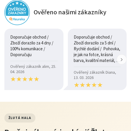
Ověřeno našimi zákazníky
Doporučuje obchod /
Doporučuje obchod /
Zboží dorazilo za 4 dny /
Zboží dorazilo za 5 dní /
100% komunikace /
Rychlé dodání / Pohovka,
Doporučuju
je jak na fotce, krásná
barva, kvalitní materiál, a
je moc pohodlná.
Ověřený zákazník alim, 25.
04. 2026
Ověřený zákazník Diana,
★
★
★
★
★
★
★
★
★
★
13. 03. 2026
★
★
★
★
★
★
★
★
★
★
ŽLUTÁ HALA