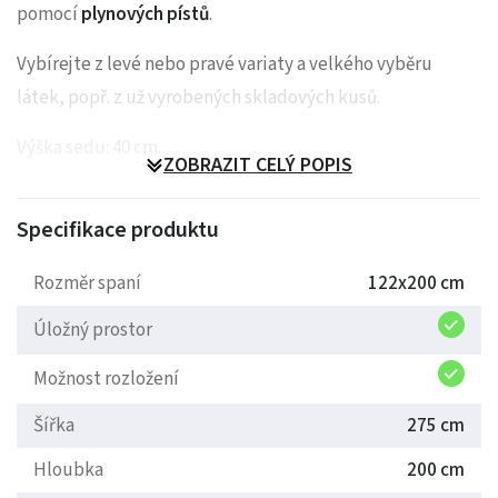
pomocí
plynových pístů
.
Vybírejte z levé nebo pravé variaty a velkého vyběru
látek, popř. z už vyrobených skladových kusů.
Výška sedu: 40 cm.
ZOBRAZIT CELÝ POPIS
Specifikace produktu
Rozměr spaní
122x200 cm
Úložný prostor
Možnost rozložení
Šířka
275 cm
Hloubka
200 cm