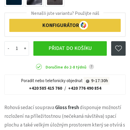
Nenašli jste variantu? Použijte náš
KONFIGURÁTOR
PŘIDAT DO KOŠÍKU
?
Doručíme do 2-8 týdnů
Poradit nebo telefonicky objednat
9-17:30h
+420 585 415 760
/
+420 776 490 854
Rohová sedací souprava
Gloss fresh
disponuje možností
rozložení na příležitostnou (nečekaná návštěva) spací
plochu a také velkým úložným prostorem který se otvírá s