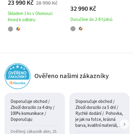
23 990
Kč
28 990
Kč
32 990
Kč
Skladem 1 ks v Olomouci
Doručíme do 2-8 týdnů
ihned k odběru
Ověřeno našimi zákazníky
Doporučuje obchod /
Doporučuje obchod /
Zboží dorazilo za 4 dny /
Zboží dorazilo za 5 dní /
100% komunikace /
Rychlé dodání / Pohovka,
Doporučuju
je jak na fotce, krásná
barva, kvalitní materiál, a
je moc pohodlná.
Ověřený zákazník alim, 25.