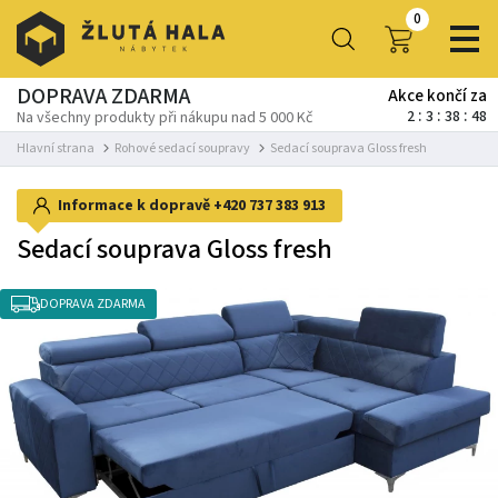
0
DOPRAVA ZDARMA
Akce končí za
2
3
38
47
Na všechny produkty při nákupu nad 5 000 Kč
Hlavní strana
Rohové sedací soupravy
Sedací souprava Gloss fresh
Informace k dopravě
+420 737 383 913
Sedací souprava Gloss fresh
DOPRAVA ZDARMA