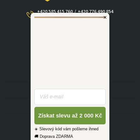
+420 585 415 760
/
+420 776 490 854
×
(Po - Ne 09:00-17:30)
dotazy@zlutahala.cz
KATEGORIE
INFORMACE
Získat slevu až 2 000 Kč
☀️ Slevový kód vám pošleme ihned
🚚 Doprava ZDARMA