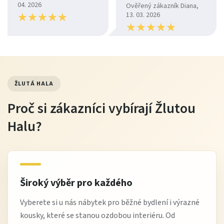
04. 2026
Ověřený zákazník Diana,
★
★
★
★
★
★
★
★
★
★
13. 03. 2026
★
★
★
★
★
★
★
★
★
★
ŽLUTÁ HALA
Proč si zákazníci vybírají Žlutou
Halu?
Široký výběr pro každého
Vyberete si u nás nábytek pro běžné bydlení i výrazné
kousky, které se stanou ozdobou interiéru. Od