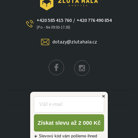
+420 585 415 760
/
+420 776 490 854
×
(Po - Ne 09:00-17:30)
dotazy@zlutahala.cz
KATEGORIE
INFORMACE
Získat slevu až 2 000 Kč
☀️ Slevový kód vám pošleme ihned