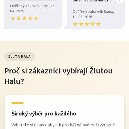
barva, kvalitní materiál, a
je moc pohodlná.
Ověřený zákazník alim, 25.
04. 2026
Ověřený zákazník Diana,
★
★
★
★
★
★
★
★
★
★
13. 03. 2026
★
★
★
★
★
★
★
★
★
★
ŽLUTÁ HALA
Proč si zákazníci vybírají Žlutou
Halu?
Široký výběr pro každého
Vyberete si u nás nábytek pro běžné bydlení i výrazné