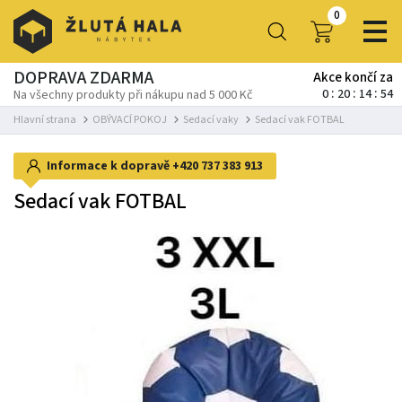
0
DOPRAVA ZDARMA
Akce končí za
0
20
14
54
Na všechny produkty při nákupu nad 5 000 Kč
Hlavní strana
OBÝVACÍ POKOJ
Sedací vaky
Sedací vak FOTBAL
Informace k dopravě
+420 737 383 913
Sedací vak FOTBAL