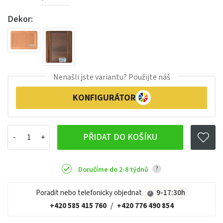
Dekor:
Nenašli jste variantu? Použijte náš
KONFIGURÁTOR
PŘIDAT DO KOŠÍKU
?
Doručíme do 2-8 týdnů
Poradit nebo telefonicky objednat
9-17:30h
+420 585 415 760
/
+420 776 490 854