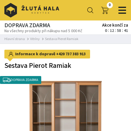
0
DOPRAVA ZDARMA
Akce končí za
0
12
58
41
Na všechny produkty při nákupu nad 5 000 Kč
Hlavní strana
Vitríny
Sestava Pierot Ramiak
Informace k dopravě
+420 737 383 913
Sestava Pierot Ramiak
DOPRAVA ZDARMA