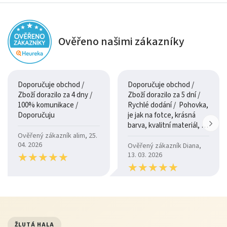
Ověřeno našimi zákazníky
Doporučuje obchod /
Doporučuje obchod /
Zboží dorazilo za 4 dny /
Zboží dorazilo za 5 dní /
100% komunikace /
Rychlé dodání / Pohovka,
Doporučuju
je jak na fotce, krásná
barva, kvalitní materiál, a
je moc pohodlná.
Ověřený zákazník alim, 25.
04. 2026
Ověřený zákazník Diana,
★
★
★
★
★
★
★
★
★
★
13. 03. 2026
★
★
★
★
★
★
★
★
★
★
ŽLUTÁ HALA