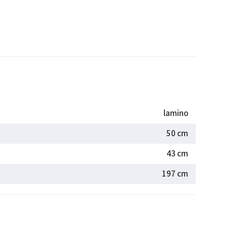
lamino
50 cm
43 cm
197 cm