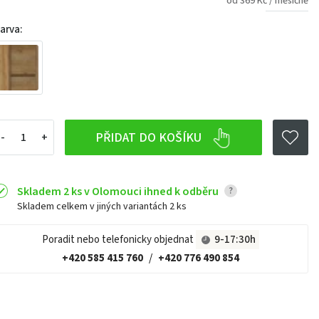
od 369 Kč / měsíčně
arva:
PŘIDAT DO KOŠÍKU
Skladem 2 ks v Olomouci ihned k odběru
?
Skladem celkem v jiných variantách
2 ks
Poradit nebo telefonicky objednat
9-17:30h
+420 585 415 760
/
+420 776 490 854