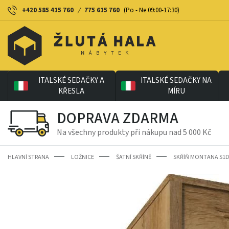
+420 585 415 760
/
775 615 760
(Po - Ne 09:00-17:30)
ITALSKÉ SEDAČKY A
ITALSKÉ SEDAČKY NA
KŘESLA
MÍRU
DOPRAVA ZDARMA
Na všechny produkty při nákupu nad 5 000 Kč
HLAVNÍ STRANA
LOŽNICE
ŠATNÍ SKŘÍNĚ
SKŘÍŇ MONTANA S1