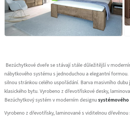
Bezúchytkové dveře se stávají stále důležitější v modern
nábytkového systému s jednoduchou a elegantní formou. 
silnou stránkou celého uspořádání. Barva masivního dubu j
klasického bytu. Vyrobeno z dřevotřískové desky, laminova
Bezúchytkový systém v moderním designu
systémového 
Vyrobeno z dřevotřísky, laminované s viditelnou dřevěnou 