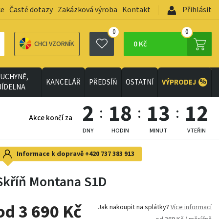
ce
Časté dotazy
Zakázková výroba
Kontakt
Přihlásit
0
0
0 Kč
CHCI VZORNÍK
UCHYNĚ,
%
KANCELÁŘ
PŘEDSÍŇ
OSTATNÍ
VÝPRODEJ
JÍDELNA
2
18
13
9
Akce končí za
DNY
HODIN
MINUT
VTEŘIN
Informace k dopravě
+420 737 383 913
Skříň Montana S1D
od 3 690 Kč
Jak nakoupit na splátky?
Více informací