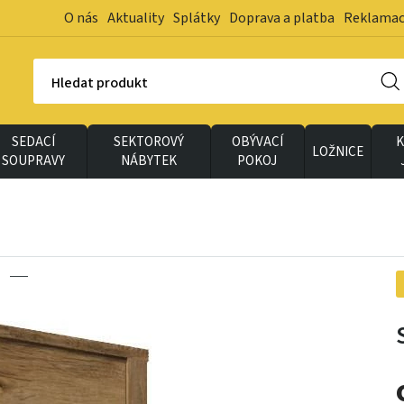
O nás
Aktuality
Splátky
Doprava a platba
Reklama
Hledat produkt
SEDACÍ
SEKTOROVÝ
OBÝVACÍ
K
LOŽNICE
SOUPRAVY
NÁBYTEK
POKOJ
D