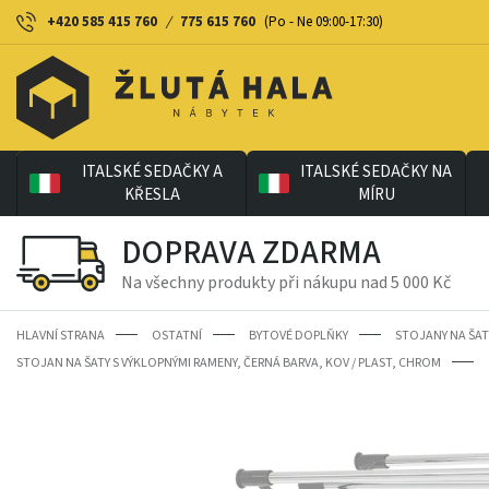
+420 585 415 760
/
775 615 760
(Po - Ne 09:00-17:30)
ITALSKÉ SEDAČKY A
ITALSKÉ SEDAČKY NA
KŘESLA
MÍRU
DOPRAVA ZDARMA
Na všechny produkty při nákupu nad 5 000 Kč
HLAVNÍ STRANA
OSTATNÍ
BYTOVÉ DOPLŇKY
STOJANY NA ŠAT
STOJAN NA ŠATY S VÝKLOPNÝMI RAMENY, ČERNÁ BARVA, KOV / PLAST, CHROM