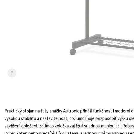
?
Praktický stojan na šaty značky Autronic přináší funkčnost i moderní
vysokou stabilitu a nastavitelnost, což umožňuje přizpůsobit výšku dl
zavěšení oblečení, zatímco kolečka zajišťují snadnou manipulaci. Robust
ložnic, šaten nebo předsíní. Díky čistému a jednoduchému vzhledu se t