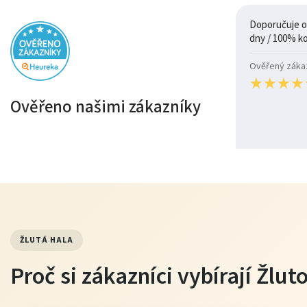
Doporučuje ob
Ověřený zákazn
★
★
★
★
★
★
★
★
Ověřeno našimi zákazníky
ŽLUTÁ HALA
Proč si zákazníci vybírají Žlu