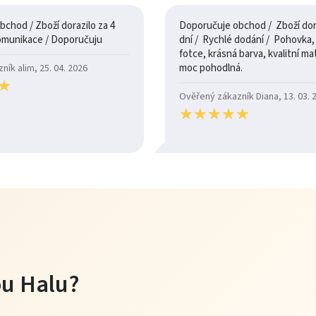
chod / Zboží dorazilo za 4
Doporučuje obchod / Zboží dora
dny / 100% komunikace / Doporučuju
dní / Rychlé dodání / Pohovka, je jak na
fotce, krásná barva, kvalitní mate
moc pohodlná.
ík alim, 25. 04. 2026
★
★
Ověřený zákazník Diana, 13. 03. 
★
★
★
★
★
★
★
★
★
★
tou Halu?