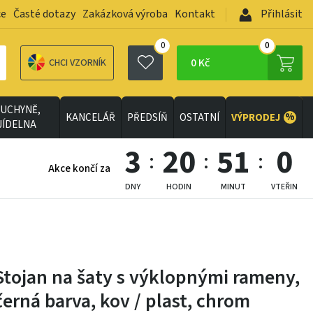
ce
Časté dotazy
Zakázková výroba
Kontakt
Přihlásit
0
0
0 Kč
CHCI VZORNÍK
UCHYNĚ,
%
KANCELÁŘ
PŘEDSÍŇ
OSTATNÍ
VÝPRODEJ
JÍDELNA
3
20
50
59
Akce končí za
DNY
HODIN
MINUT
VTEŘIN
Stojan na šaty s výklopnými rameny,
černá barva, kov / plast, chrom