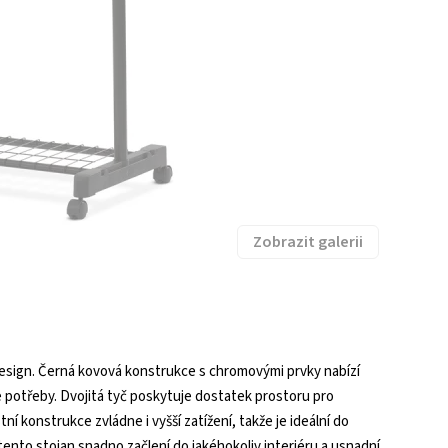
Zobrazit galerii
 design. Černá kovová konstrukce s chromovými prvky nabízí
e potřeby. Dvojitá tyč poskytuje dostatek prostoru pro
ní konstrukce zvládne i vyšší zatížení, takže je ideální do
ento stojan snadno začlení do jakéhokoliv interiéru a usnadní