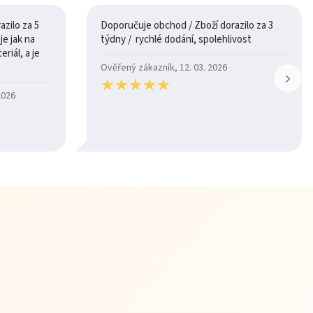
zilo za 5
Doporučuje obchod / Zboží dorazilo za 3
týdny / rychlé dodání, spolehlivost
riál, a je
Ověřený zákazník, 12. 03. 2026
★
★
★
★
★
★
★
★
★
★
2026