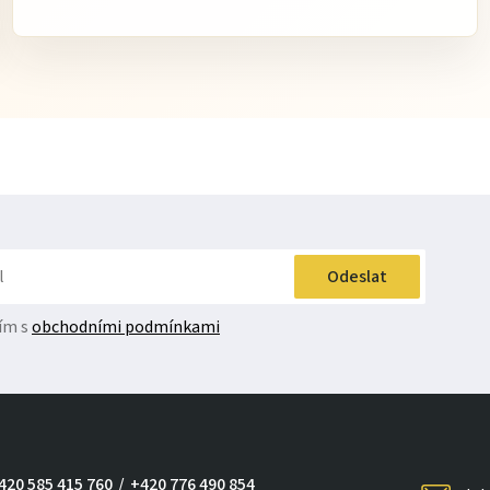
Odeslat
ím s
obchodními podmínkami
420 585 415 760
/
+420 776 490 854