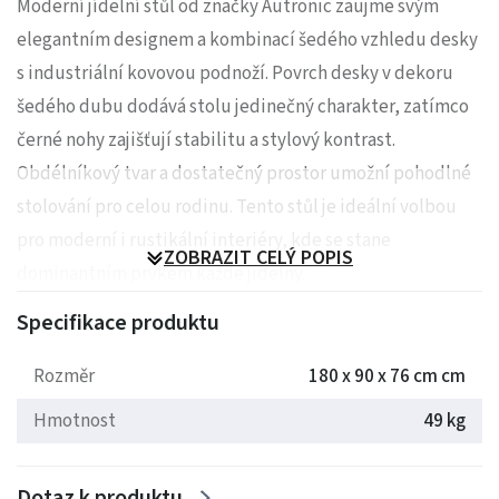
Moderní jídelní stůl od značky Autronic zaujme svým
elegantním designem a kombinací šedého vzhledu desky
s industriální kovovou podnoží. Povrch desky v dekoru
šedého dubu dodává stolu jedinečný charakter, zatímco
černé nohy zajišťují stabilitu a stylový kontrast.
Obdélníkový tvar a dostatečný prostor umožní pohodlné
stolování pro celou rodinu. Tento stůl je ideální volbou
pro moderní i rustikální interiéry, kde se stane
ZOBRAZIT CELÝ POPIS
dominantním prvkem každé jídelny.
Specifikace produktu
Rozměry: 180 x 90 x 76 cm
Rozměr
180 x 90 x 76 cm cm
Hmotnost: 49 kg
Hmotnost
49 kg
Dotaz k produktu