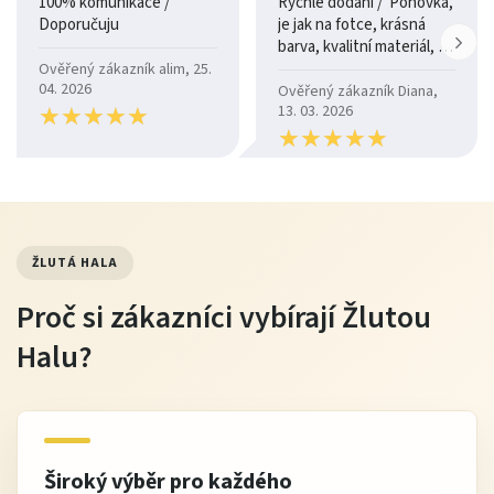
100% komunikace /
Rychlé dodání / Pohovka,
Doporučuju
je jak na fotce, krásná
barva, kvalitní materiál, a
je moc pohodlná.
Ověřený zákazník alim, 25.
04. 2026
Ověřený zákazník Diana,
★
★
★
★
★
★
★
★
★
★
13. 03. 2026
★
★
★
★
★
★
★
★
★
★
ŽLUTÁ HALA
Proč si zákazníci vybírají Žlutou
Halu?
Široký výběr pro každého